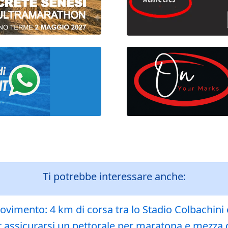
Ti potrebbe interessare anche:
movimento: 4 km di corsa tra lo Stadio Colbachini e 
r assicurarsi un pettorale per maratona e mezza 