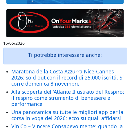
16/05/2026
Ti potrebbe interessare anche:
Maratona della Costa Azzurra Nice-Cannes
2026: sold out con il record di 25.000 iscritti. Si
corre domenica 8 novembre
Alla scoperta dell'Atlante Illustrato del Respiro:
il respiro come strumento di benessere e
performance
Una panoramica su tutte le migliori app per la
corsa in voga del 2026: ecco su quali affidarsi
Vin.Co – Vincere Consapevolmente: quando la