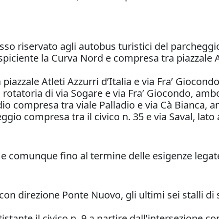
gresso riservato agli autobus turistici del parchegg
piciente la Curva Nord e compresa tra piazzale Atle
piazzale Atleti Azzurri d’Italia e via Fra’ Giocondo
a rotatoria di via Sogare e via Fra’ Giocondo, ambo 
dio compresa tra viale Palladio e via Cà Bianca, am
ggio compresa tra il civico n. 35 e via Saval, lato 
, e comunque fino al termine delle esigenze legate
n direzione Ponte Nuovo, gli ultimi sei stalli di 
istante il civico n. 9 a partire dall’intersezione con