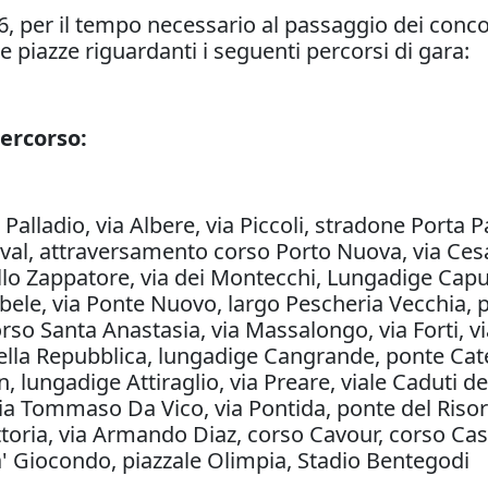
26, per il tempo necessario al passaggio dei conco
 piazze riguardanti i seguenti percorsi di gara:
ercorso:
Palladio, via Albere, via Piccoli, stradone Porta P
daval, attraversamento corso Porto Nuova, via Cesa
llo Zappatore, via dei Montecchi, Lungadige Capulet
le, via Ponte Nuovo, largo Pescheria Vecchia, p
 Corso Santa Anastasia, via Massalongo, via Forti, v
 della Repubblica, lungadige Cangrande, ponte Cat
, lungadige Attiraglio, via Preare, viale Caduti del
via Tommaso Da Vico, via Pontida, ponte del Ris
oria, via Armando Diaz, corso Cavour, corso Cast
Fra' Giocondo, piazzale Olimpia, Stadio Bentegodi