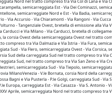
eggiata Nord nel tratto compreso tra Via Col di Lana e Via C
carampella, semicarreggiata Est - Via Dei Cominazzi, semica
Santellone, semicarreggiate Nord e Est - Via Badia, semicarr
io - Via Accursio - Via Chiaramonti - Via Rangoni - Via Cucca 
lturno - Tangenziale Ovest, bretella di emissione alla Via Vol
 Carducci e Via Milano - Via Carducci, bretella di collegamen
, la corsia Ovest della semicarreggiata Ovest nel tratto com
to compreso tra Via Dalmazia e Via Istria - Via Fura, semic
iata Sud - Via Flero, semicarreggiata Ovest - Via Corsica, s
ia Sud della carreggiata Sud nel tratto compreso tra Via Co
eggiata Sud, nel tratto compreso tra Via San Zeno e Via Cre
lestrieri, semicarreggiata Sud - Via Tiepolo, semicarreggiata
ovia MilanoVenezia - V.le Bornata, corsia Nord della carreggia
Fossa Bagni e Via Pusterla - P.le Golgi, carreggiata Sud - Via 
le Europa, carreggiata Est - Via Casazza - Via S. Antonio - Vi
ia XXV Aprile, semicarreggiata Nord nel tratto compreso tra