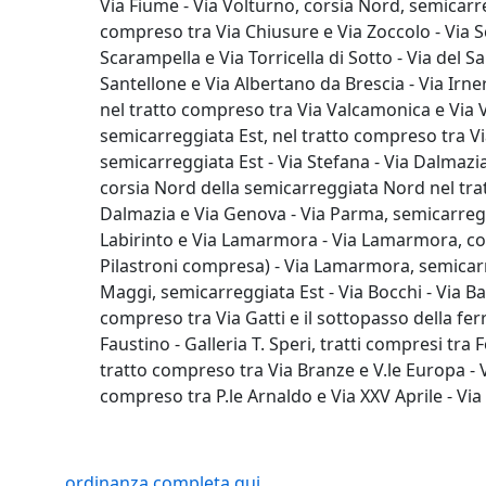
Via Fiume - Via Volturno, corsia Nord, semicarr
compreso tra Via Chiusure e Via Zoccolo - Via S
Scarampella e Via Torricella di Sotto - Via del 
Santellone e Via Albertano da Brescia - Via Irner
nel tratto compreso tra Via Valcamonica e Via Vo
semicarreggiata Est, nel tratto compreso tra Via
semicarreggiata Est - Via Stefana - Via Dalmazia
corsia Nord della semicarreggiata Nord nel trat
Dalmazia e Via Genova - Via Parma, semicarregg
Labirinto e Via Lamarmora - Via Lamarmora, cors
Pilastroni compresa) - Via Lamarmora, semicarr
Maggi, semicarreggiata Est - Via Bocchi - Via Ba
compreso tra Via Gatti e il sottopasso della ferr
Faustino - Galleria T. Speri, tratti compresi tra 
tratto compreso tra Via Branze e V.le Europa - V.
compreso tra P.le Arnaldo e Via XXV Aprile - V
ordinanza completa qui