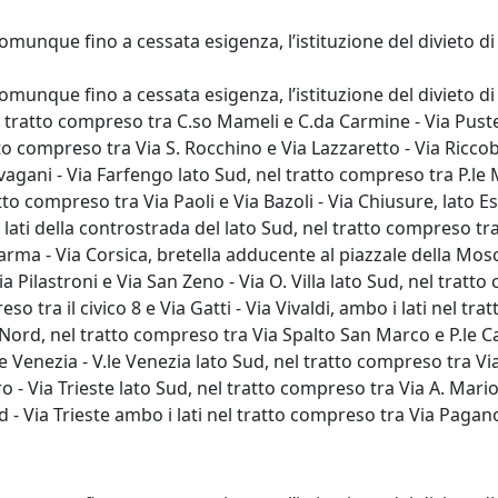
 comunque fino a cessata esigenza, l’istituzione del divieto d
 comunque fino a cessata esigenza, l’istituzione del divieto d
 nel tratto compreso tra C.so Mameli e C.da Carmine - Via Pus
tto compreso tra Via S. Rocchino e Via Lazzaretto - Via Riccobe
agani - Via Farfengo lato Sud, nel tratto compreso tra P.le M
to compreso tra Via Paoli e Via Bazoli - Via Chiusure, lato Est 
 lati della controstrada del lato Sud, nel tratto compreso tr
rma - Via Corsica, bretella adducente al piazzale della Mosch
 Pilastroni e Via San Zeno - Via O. Villa lato Sud, nel tratt
tra il civico 8 e Via Gatti - Via Vivaldi, ambo i lati nel tratt
to Nord, nel tratto compreso tra Via Spalto San Marco e P.le C
Venezia - V.le Venezia lato Sud, nel tratto compreso tra Via
 - Via Trieste lato Sud, nel tratto compreso tra Via A. Mario
rd - Via Trieste ambo i lati nel tratto compreso tra Via Pagan