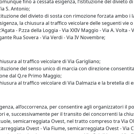
comunque fino a cessata esigenza, l’istituzione del divieto d
Via S. Antonio;
stituzione del divieto di sosta con rimozione forzata ambo i lat
sigenza, la chiusura al traffico veicolare delle seguenti vie o
t’Agata - P.zza della Loggia - Via XXIV Maggio - Via A. Volta -
gante Rua Sovera - Via Verdi - Via IV Novembre;
hiusura al traffico veicolare di Via Garigliano;
’istituzione del senso unico di marcia con direzione consenti
sione dal Q.re Primo Maggio;
chiusura al traffico veicolare di Via Dalmazia e la bretella 
igenza, all’occorrenza, per consentire agli organizzatori il 
ri e, successivamente per il transito dei concorrenti la chius
ia Scuole, semicarreggiata Ovest, nel tratto compreso tra Via 
arreggiata Ovest - Via Fiume, semicarreggiata Ovest - Via C