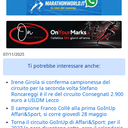
07/11/2025
Ti potrebbe interessare anche:
Irene Girola si conferma campionessa del
circuito per la seconda volta Stefano
Roncareggi è il re del circuito Consegnati 2.900
euro a UILDM Lecco
Il campione Franco Collè alla prima GoInUp
Affari&Sport, si corre giovedì 28 maggio
Torna il circuito GoInUp di Affari&Sport: per il