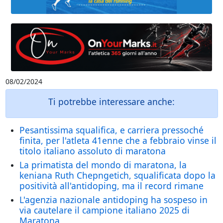
08/02/2024
Ti potrebbe interessare anche:
Pesantissima squalifica, e carriera pressoché
finita, per l'atleta 41enne che a febbraio vinse il
titolo italiano assoluto di maratona
La primatista del mondo di maratona, la
keniana Ruth Chepngetich, squalificata dopo la
positività all'antidoping, ma il record rimane
L'agenzia nazionale antidoping ha sospeso in
via cautelare il campione italiano 2025 di
Maratona