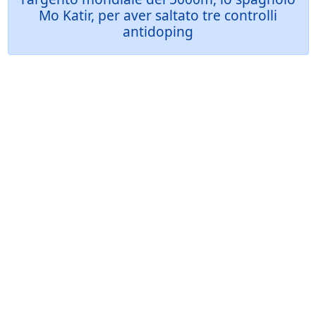
Mo Katir, per aver saltato tre controlli
antidoping