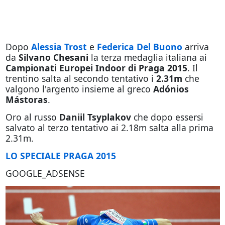
Dopo
Alessia Trost
e
Federica Del Buono
arriva
da
Silvano Chesani
la terza medaglia italiana ai
Campionati Europei Indoor di Praga 2015
. Il
trentino salta al secondo tentativo i
2.31m
che
valgono l'argento insieme al greco
Adónios
Mástoras
.
Oro al russo
Daniil Tsyplakov
che dopo essersi
salvato al terzo tentativo ai 2.18m salta alla prima
2.31m.
LO SPECIALE PRAGA 2015
GOOGLE_ADSENSE