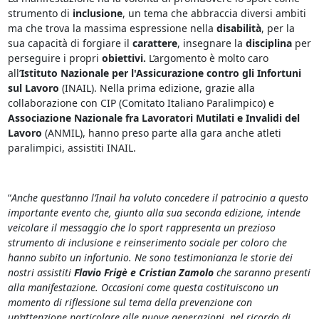
strumento di
inclusione
, un tema che abbraccia diversi ambiti
ma che trova la massima espressione nella
disabilità
, per la
sua capacità di forgiare il
carattere
, insegnare la
disciplina
per
perseguire i propri
obiettivi.
L’argomento è molto caro
all’
Istituto Nazionale per l'Assicurazione contro gli Infortuni
sul Lavoro
(INAIL). Nella prima edizione, grazie alla
collaborazione con CIP (Comitato Italiano Paralimpico) e
Associazione Nazionale fra Lavoratori Mutilati e Invalidi del
Lavoro
(ANMIL), hanno preso parte alla gara anche atleti
paralimpici, assistiti INAIL.
“
Anche quest’anno l’Inail ha voluto concedere il patrocinio a questo
importante evento che, giunto alla sua seconda edizione, intende
veicolare il messaggio che lo sport rappresenta un prezioso
strumento di inclusione e reinserimento sociale per coloro che
hanno subito un infortunio. Ne sono testimonianza le storie dei
nostri assistiti
Flavio Frigè e Cristian Zamolo
che saranno presenti
alla manifestazione. Occasioni come questa costituiscono un
momento di riflessione sul tema della prevenzione con
un’attenzione particolare alle nuove generazioni, nel ricordo di