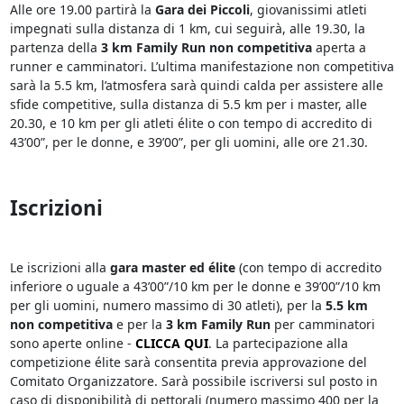
Alle ore 19.00 partirà la
Gara dei Piccoli
, giovanissimi atleti
impegnati sulla distanza di 1 km, cui seguirà, alle 19.30, la
partenza della
3 km Family Run non competitiva
aperta a
runner e camminatori. L’ultima manifestazione non competitiva
sarà la 5.5 km, l’atmosfera sarà quindi calda per assistere alle
sfide competitive, sulla distanza di 5.5 km per i master, alle
20.30, e 10 km per gli atleti élite o con tempo di accredito di
43’00”, per le donne, e 39’00”, per gli uomini, alle ore 21.30.
Iscrizioni
Le iscrizioni alla
gara master ed élite
(con tempo di accredito
inferiore o uguale a 43’00”/10 km per le donne e 39’00”/10 km
per gli uomini, numero massimo di 30 atleti), per la
5.5 km
non competitiva
e per la
3 km Family Run
per camminatori
sono aperte online -
CLICCA QUI
. La partecipazione alla
competizione élite sarà consentita previa approvazione del
Comitato Organizzatore. Sarà possibile iscriversi sul posto in
caso di disponibilità di pettorali (numero massimo 400 per la