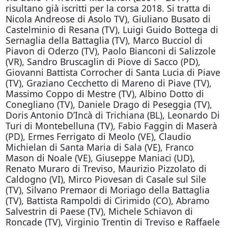
risultano già iscritti per la corsa 2018. Si tratta di
Nicola Andreose di Asolo TV), Giuliano Busato di
Castelminio di Resana (TV), Luigi Guido Bottega di
Sernaglia della Battaglia (TV), Marco Bucciol di
Piavon di Oderzo (TV), Paolo Bianconi di Salizzole
(VR), Sandro Bruscaglin di Piove di Sacco (PD),
Giovanni Battista Corrocher di Santa Lucia di Piave
(TV), Graziano Cecchetto di Mareno di Piave (TV),
Massimo Coppo di Mestre (TV), Albino Dotto di
Conegliano (TV), Daniele Drago di Peseggia (TV),
Doris Antonio D’Incà di Trichiana (BL), Leonardo Di
Turi di Montebelluna (TV), Fabio Faggin di Maserà
(PD), Ermes Ferrigato di Meolo (VE), Claudio
Michielan di Santa Maria di Sala (VE), Franco
Mason di Noale (VE), Giuseppe Maniaci (UD),
Renato Muraro di Treviso, Maurizio Pizzolato di
Caldogno (VI), Mirco Piovesan di Casale sul Sile
(TV), Silvano Premaor di Moriago della Battaglia
(TV), Battista Rampoldi di Cirimido (CO), Abramo
Salvestrin di Paese (TV), Michele Schiavon di
Roncade (TV), Virginio Trentin di Treviso e Raffaele