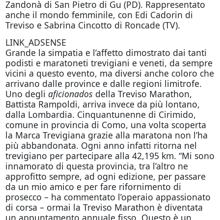
Zandonà di San Pietro di Gu (PD). Rappresentato
anche il mondo femminile, con Edi Cadorin di
Treviso e Sabrina Cincotto di Roncade (TV).
LINK_ADSENSE
Grande la simpatia e l’affetto dimostrato dai tanti
podisti e maratoneti trevigiani e veneti, da sempre
vicini a questo evento, ma diversi anche coloro che
arrivano dalle province e dalle regioni limitrofe.
Uno degli
aficionados
della Treviso Marathon,
Battista Rampoldi, arriva invece da più lontano,
dalla Lombardia. Cinquantunenne di Cirimido,
comune in provincia di Como, una volta scoperta
la Marca Trevigiana grazie alla maratona non l’ha
più abbandonata. Ogni anno infatti ritorna nel
trevigiano per partecipare alla 42,195 km. “Mi sono
innamorato di questa provincia, tra l’altro ne
approfitto sempre, ad ogni edizione, per passare
da un mio amico e per fare rifornimento di
prosecco – ha commentato l’operaio appassionato
di corsa – ormai la Treviso Marathon è diventata
un appuntamento annuale fisso. Questo è un