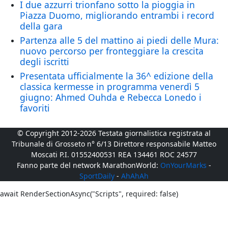
I due azzurri trionfano sotto la pioggia in
Piazza Duomo, migliorando entrambi i record
della gara
Partenza alle 5 del mattino ai piedi delle Mura:
nuovo percorso per fronteggiare la crescita
degli iscritti
Presentata ufficialmente la 36^ edizione della
classica kermesse in programma venerdì 5
giugno: Ahmed Ouhda e Rebecca Lonedo i
favoriti
© Copyright 2012-2026 Testata giornalistica registrata al
Tribunale di Grosseto n° 6/13 Direttore responsabile Matteo
Moscati P.I. 01552400531 REA 134461 ROC 24577
Fanno parte del network MarathonWorld:
OnYourMarks
-
SportDaily
-
AhAhAh
await RenderSectionAsync("Scripts", required: false)