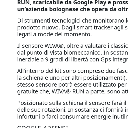
RUN, scaricabile da Google Play e pros
un’azienda bolognese che opera da oltr
Di strumenti tecnologici che monitorano l
prodotto nuovo. Dagli smart tracker agli s
legati a mode del momento.
Il sensore WIVA
®
, oltre a valutare i clas
dal punto di vista biomeccanico. In sostanz
inerziale a 9 gradi di libertà con Gps int
All’interno del kit sono comprese due fasc
la schiena e uno per altri posizionamenti). 
stesso sensore potrà essere utilizzato per
gratuite che, WIVA
®
RUN a parte, sono att
Posizionato sulla schiena il sensore farà il
delle sue rotazioni. In sostanza ci fornir
infortuni o farci consumare energie inuti
GOOGLE_ADSENSE