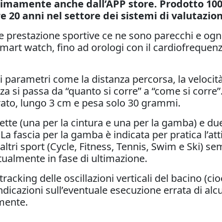
simamente anche dall’APP store. Prodotto 100%
e 20 anni nel settore dei sistemi di valutazi
e prestazione sportive ce ne sono parecchi e og
mart watch, fino ad orologi con il cardiofrequenz
sici parametri come la distanza percorsa, la velocit
a si passa da “quanto si corre” a “come si corre”
egrato, lungo 3 cm e pesa solo 30 grammi.
ette (una per la cintura e una per la gamba) e du
La fascia per la gamba è indicata per pratica l’att
 altri sport (Cycle, Fitness, Tennis, Swim e Ski) 
ualmente in fase di ultimazione.
 tracking delle oscillazioni verticali del bacino (c
à indicazioni sull’eventuale esecuzione errata di 
lmente.