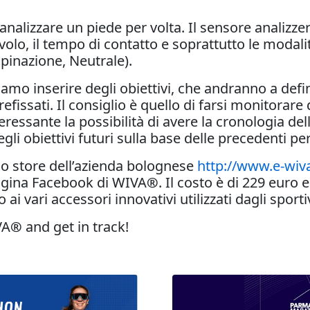
analizzare un piede per volta. Il sensore analizzer
 volo, il tempo di contatto e soprattutto le modal
pinazione, Neutrale).
o inserire degli obiettivi, che andranno a defin
refissati. Il consiglio è quello di farsi monitorare
teressante la possibilità di avere la cronologia de
li obiettivi futuri sulla base delle precedenti p
llo store dell’azienda bolognese
http://www.e-wiv
 pagina Facebook di WIVA
®
. Il costo è di 229 eur
ai vari accessori innovativi utilizzati dagli sportiv
VA
®
and get in track!