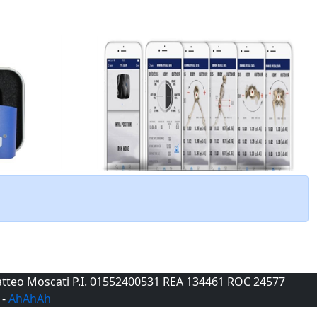
 Matteo Moscati P.I. 01552400531 REA 134461 ROC 24577
-
AhAhAh