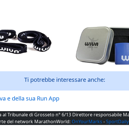
Ti potrebbe interessare anche:
va e della sua Run App
ta al Tribunale di Grosseto n° 6/13 Direttore responsabile
rte del network MarathonWorld:
OnYourMarks
-
SportDaily