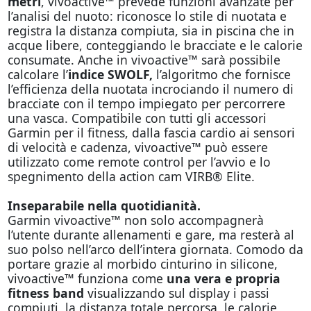
metri
, vivoactive™ prevede funzioni avanzate per
l’analisi del nuoto: riconosce lo stile di nuotata e
registra la distanza compiuta, sia in piscina che in
acque libere, conteggiando le bracciate e le calorie
consumate. Anche in vivoactive™ sarà possibile
calcolare l’
indice SWOLF,
l’algoritmo che fornisce
l’efficienza della nuotata incrociando il numero di
bracciate con il tempo impiegato per percorrere
una vasca. Compatibile con tutti gli accessori
Garmin per il fitness, dalla fascia cardio ai sensori
di velocità e cadenza, vivoactive™ può essere
utilizzato come remote control per l’avvio e lo
spegnimento della action cam VIRB® Elite.
Inseparabile nella quotidianità.
Garmin vivoactive™ non solo accompagnerà
l’utente durante allenamenti e gare, ma resterà al
suo polso nell’arco dell’intera giornata. Comodo da
portare grazie al morbido cinturino in silicone,
vivoactive™ funziona come
una vera e propria
fitness band
visualizzando sul display i passi
compiuti, la distanza totale percorsa, le calorie