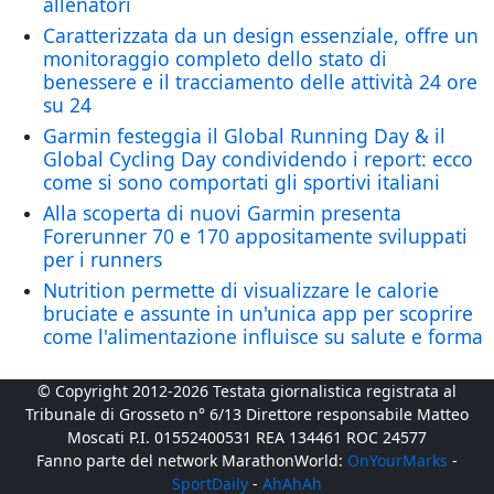
allenatori
Caratterizzata da un design essenziale, offre un
monitoraggio completo dello stato di
benessere e il tracciamento delle attività 24 ore
su 24
Garmin festeggia il Global Running Day & il
Global Cycling Day condividendo i report: ecco
come si sono comportati gli sportivi italiani
Alla scoperta di nuovi Garmin presenta
Forerunner 70 e 170 appositamente sviluppati
per i runners
Nutrition permette di visualizzare le calorie
bruciate e assunte in un'unica app per scoprire
come l'alimentazione influisce su salute e forma
© Copyright 2012-2026 Testata giornalistica registrata al
Tribunale di Grosseto n° 6/13 Direttore responsabile Matteo
Moscati P.I. 01552400531 REA 134461 ROC 24577
Fanno parte del network MarathonWorld:
OnYourMarks
-
SportDaily
-
AhAhAh