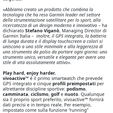
«
Abbiamo creato un prodotto che combina la
tecnologia che ha reso Garmin leader nel settore
della strumentazione satellitare per lo sport, alla
ricercatezza di un design moderno e innovativo
– ha
dichiarato
Stefano Viganò
, Managing Director di
Garmin Italia –
inoltre, il GPS integrato, la batteria
di lunga durata e il display touchscreen a colori si
uniscono a uno stile minimale e alla leggerezza di
uno strumento da polso da portare ogni giorno: uno
strumento unico, versatile e elegante per avere uno
stile di vita assolutamente attivo
».
Play hard, enjoy harder.
vivoactive™
è il primo smartwatch che prevede
GPS integrato e cinque
profili preimpostati
per
altrettante discipline sportive:
podismo
,
camminata
,
ciclismo
,
golf
e
nuoto
. Qualunque
sia il proprio sport preferito, vivoactive™ fornirà
dati precisi e in tempo reale. Per esempio,
impostato come sulla funzione “running”