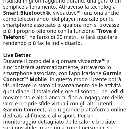
risultati migliori raggiunti durante una gara o un
semplice allenamento. Attraverso la tecnologia
Smart Bluetooth®,
vivoactive™ funziona anche
come telecomando del player musicale per lo
smartphone associato e, qualora non si trovasse
più il proprio telefono con la funzione “
Trova il
Telefono
”, nell’arco di 20 metri, lo farà squillare
rendendo più facile individuarlo.
Live Better.
Durante il corso della giornata vivoactive™ si
sincronizzerà automaticamente, attraverso lo
smartphone associato, con l'applicazione
Garmin
Connect™ Mobile
. In questo modo l’utente potrà
visualizzare lo stato di avanzamento delle attività
quotidiane, il totale delle ore di sonno, i periodi di
movimento e altro ancora, fino a ingaggiare delle
vere e proprie sfide virtuali con gli altri utenti
Garmin Connect,
la più grande piattaforma online
dedicata al fitness e allo sport. Per un
monitoraggio dettagliato delle calorie bruciate
sarà possibile creare un account personale su