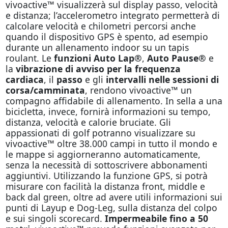
vivoactive™ visualizzerà sul display passo, velocità
e distanza; l’accelerometro integrato permetterà di
calcolare velocità e chilometri percorsi anche
quando il dispositivo GPS è spento, ad esempio
durante un allenamento indoor su un tapis
roulant. Le
funzioni Auto Lap®
,
Auto Pause®
e
la
vibrazione di avviso per la frequenza
cardiaca
, il
passo
e gli
intervalli nelle sessioni di
corsa/camminata
, rendono vivoactive™ un
compagno affidabile di allenamento. In sella a una
bicicletta, invece, fornirà informazioni su tempo,
distanza, velocità e calorie bruciate. Gli
appassionati di golf potranno visualizzare su
vivoactive™ oltre 38.000 campi in tutto il mondo e
le mappe si aggiorneranno automaticamente,
senza la necessità di sottoscrivere abbonamenti
aggiuntivi. Utilizzando la funzione GPS, si potrà
misurare con facilità la distanza front, middle e
back dal green, oltre ad avere utili informazioni sui
punti di Layup e Dog-Leg, sulla distanza del colpo
e sui singoli scorecard.
Impermeabile fino a 50