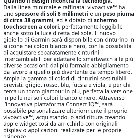
Quando il design incontra la tecnologia.
Dalla linea minimale e raffinata, vivoactive™ ha
uno
spessore di soli 8 millimetri
e un
peso piuma
di circa 38 grammi
, ed è dotato di
schermo
touchscreen a colori
, perfettamente leggibile
anche sotto la luce diretta del sole. Il nuovo
gioiello di Garmin sarà disponibile con cinturino in
silicone nei colori bianco e nero, con la possibilità
di acquistare separatamente cinturini
intercambiabili per adattare lo smartwatch alle più
diverse occasioni: dal più formale abbigliamento
da lavoro a quello più divertente da tempo libero.
Ampia la gamma di colori di cinturini sostituibili
previsti: grigio, rosso, blu, fucsia e viola, e per chi
cerca un tocco glamour in più, perfetta la versione
in pelle nei soli colori bianco e nero. Attraverso
l’innovativa piattaforma Connect IQ™, sarà
possibile personalizzare ulteriormente il proprio
vivoactive™, acquistando, o addirittura creando,
app e widget così da arricchirlo con originali
display o applicazioni realizzate per le proprie
esigenze.