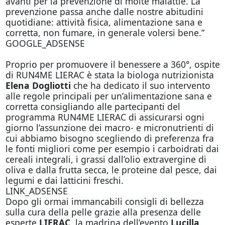
avanti per la prevenzione di molte malattie. La
prevenzione passa anche dalle nostre abitudini
quotidiane: attività fisica, alimentazione sana e
corretta, non fumare, in generale volersi bene.”
GOOGLE_ADSENSE
Proprio per promuovere il benessere a 360°, ospite
di RUN4ME LIERAC è stata la biologa nutrizionista
Elena Dogliotti
che ha dedicato il suo intervento
alle regole principali per un’alimentazione sana e
corretta consigliando alle partecipanti del
programma RUN4ME LIERAC di assicurarsi ogni
giorno l’assunzione dei macro- e micronutrienti di
cui abbiamo bisogno scegliendo di preferenza fra
le fonti migliori come per esempio i carboidrati dai
cereali integrali, i grassi dall’olio extravergine di
oliva e dalla frutta secca, le proteine dal pesce, dai
legumi e dai latticini freschi.
LINK_ADSENSE
Dopo gli ormai immancabili consigli di bellezza
sulla cura della pelle grazie alla presenza delle
esperte
LIERAC
, la madrina dell’evento
Lucilla