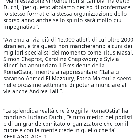
“Manifestazione vincente non si cambia” ha detto
Duchi, “per questo abbiamo deciso di confermare
lo stesso format e la stessa organizzazione dello
scorso anno anche se lo spirito sarà molto più
impegnativo”.
“Avremo al via più di 13.000 atleti, di cui oltre 2000
stranieri, e tra questi non mancheranno alcuni dei
migliori specialisti del momento come Titus Masai,
Simon Cheprot, Caroline Chepkwony e Sylvia
Kibet” ha annunciato il Presidente della
RomaOstia, “mentre a rappresentare l’Italia ci
saranno Ahmed El Mazoury, Fatna Maroui e spero
nelle prossime settimane di poter annunciare al
via anche Andrea Lalli”.
“La splendida realtà che è
oggi
la RomaOstia” ha
concluso Luciano Duchi, “è tutto merito dei podisti
e di un grande comitato organizzatore che con il
cuore e con la mente crede in quello che fa”.
AFFILAGO_ADS_1