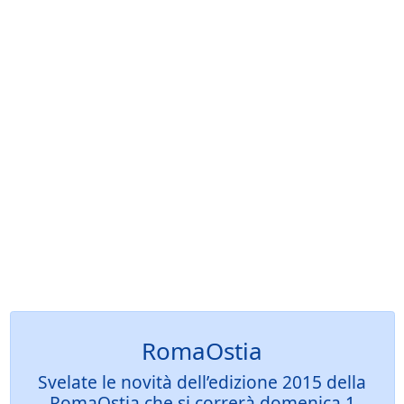
RomaOstia
Svelate le novità dell’edizione 2015 della
RomaOstia che si correrà domenica 1