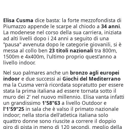
Elisa Cusma
dice basta: la forte mezzofondista di
Piumazzo appende le scarpe al chiodo a
34 anni
.
La modenese nel corso della sua carriera, iniziata
ad alti livelli dopo i 24 anni a seguito di una
"pausa" avvenuta dopo le categorie giovanili, si è
messa al collo ben
23 titoli nazionali
tra 800m,
1500m e 4x400m, l'ultimo proprio quest'anno a
livello indoor.
Nel suo palmares anche un
bronzo agli europei
indoor
e due successi ai
Giochi del Mediterrano
ma la Cusma verrà ricordata sopratutto per essere
stata la prima italiana ad essere tornata sotto il
muro dei 2' nel nuovo millennio. Elisa vanta infatti
un grandissimo
1'58"63
a livello Outdoor e
l'1'59"25
in sala che è valso il primato nazionale
indoor; nella storia dell'atletica italiana solo
quattro donne sono riuscite a correre il doppio
giro di pista in meno di 120 secondi, meglio della