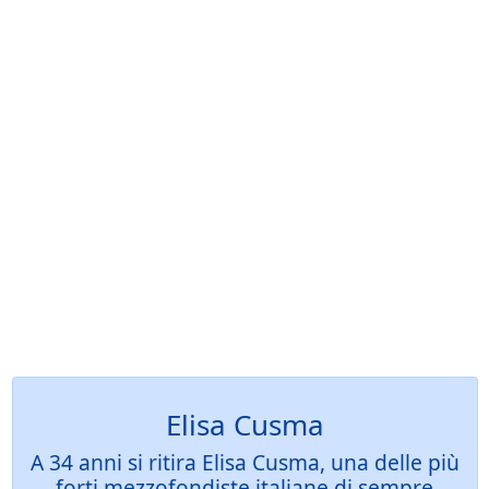
Elisa Cusma
A 34 anni si ritira Elisa Cusma, una delle più
forti mezzofondiste italiane di sempre