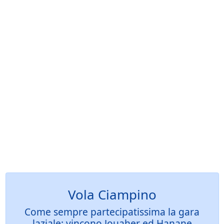
Vola Ciampino
Come sempre partecipatissima la gara
laziale: vincono Jouaher ed Hanane