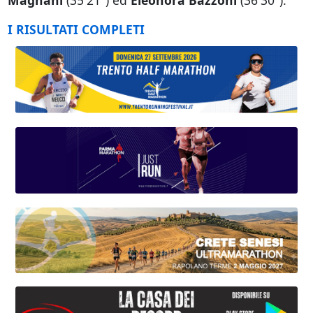
Magnani
(35'21") ed
Eleonora Bazzoni
(36'30").
I RISULTATI COMPLETI