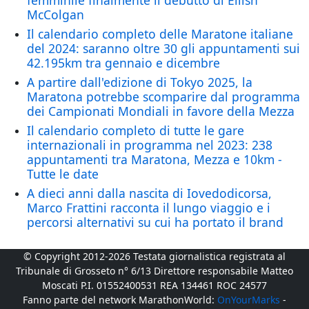
femminile finalmente il debutto di Eilish
McColgan
Il calendario completo delle Maratone italiane
del 2024: saranno oltre 30 gli appuntamenti sui
42.195km tra gennaio e dicembre
A partire dall'edizione di Tokyo 2025, la
Maratona potrebbe scomparire dal programma
dei Campionati Mondiali in favore della Mezza
Il calendario completo di tutte le gare
internazionali in programma nel 2023: 238
appuntamenti tra Maratona, Mezza e 10km -
Tutte le date
A dieci anni dalla nascita di Iovedodicorsa,
Marco Frattini racconta il lungo viaggio e i
percorsi alternativi su cui ha portato il brand
© Copyright 2012-2026 Testata giornalistica registrata al
Tribunale di Grosseto n° 6/13 Direttore responsabile Matteo
Moscati P.I. 01552400531 REA 134461 ROC 24577
Fanno parte del network MarathonWorld:
OnYourMarks
-