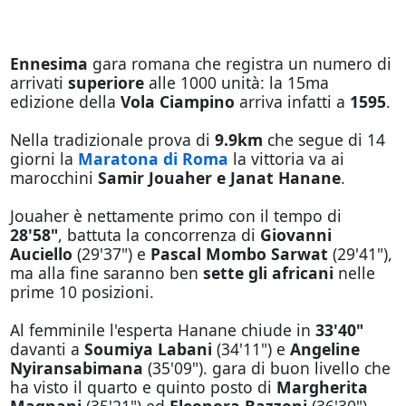
Ennesima
gara romana che registra un numero di
arrivati
superiore
alle 1000 unità: la 15ma
edizione della
Vola Ciampino
arriva infatti a
1595
.
Nella tradizionale prova di
9.9km
che segue di 14
giorni la
Maratona di Roma
la vittoria va ai
marocchini
Samir Jouaher e Janat Hanane
.
Jouaher è nettamente primo con il tempo di
28'58"
, battuta la concorrenza di
Giovanni
Auciello
(29'37") e
Pascal Mombo Sarwat
(29'41"),
ma alla fine saranno ben
sette gli africani
nelle
prime 10 posizioni.
Al femminile l'esperta Hanane chiude in
33'40"
davanti a
Soumiya Labani
(34'11") e
Angeline
Nyiransabimana
(35'09"). gara di buon livello che
ha visto il quarto e quinto posto di
Margherita