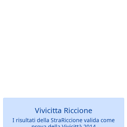
Vivicitta Riccione
I risultati della StraRiccione valida come
prova della Vivicittà 2014