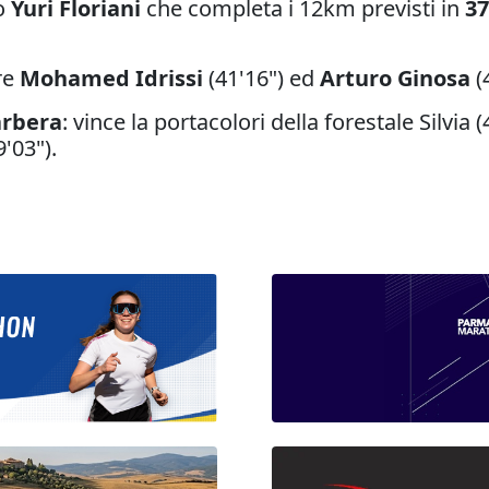
ro
Yuri Floriani
che completa i 12km previsti in
37
re
Mohamed Idrissi
(41'16") ed
Arturo Ginosa
(
arbera
: vince la portacolori della forestale Silvia 
9'03").