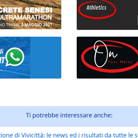
Ti potrebbe interessare anche:
e di Vivicittà: le news ed i risultati da tutte le 