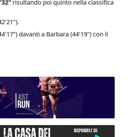
'32"
risultando poi quinto nella classifica
42'21").
(44'17") davanti a Barbara (44'19") con il