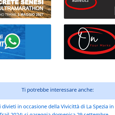
Ti potrebbe interessare anche:
ei divieti in occasione della Vivicittà di La Spezi
 Trail 2024: si gareggia domenica 29 settembre