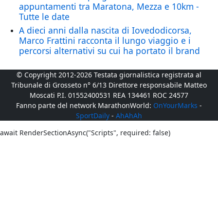
appuntamenti tra Maratona, Mezza e 10km -
Tutte le date
A dieci anni dalla nascita di Iovedodicorsa,
Marco Frattini racconta il lungo viaggio e i
percorsi alternativi su cui ha portato il brand
© Copyright 2012-2026 Testata giornalistica registrata al
Tribunale di Grosseto n° 6/13 Direttore responsabile Matteo
Moscati P.I. 01552400531 REA 134461 ROC 24577
Fanno parte del network MarathonWorld:
OnYourMarks
-
SportDaily
-
AhAhAh
await RenderSectionAsync("Scripts", required: false)