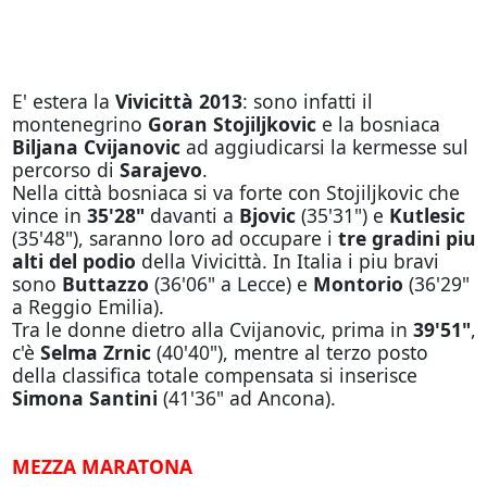
E' estera la
Vivicittà 2013
: sono infatti il
montenegrino
Goran Stojiljkovic
e la bosniaca
Biljana Cvijanovic
ad aggiudicarsi la kermesse sul
percorso di
Sarajevo
.
Nella città bosniaca si va forte con Stojiljkovic che
vince in
35'28"
davanti a
Bjovic
(35'31") e
Kutlesic
(35'48"), saranno loro ad occupare i
tre gradini piu
alti del podio
della Vivicittà. In Italia i piu bravi
sono
Buttazzo
(36'06" a Lecce) e
Montorio
(36'29"
a Reggio Emilia).
Tra le donne dietro alla Cvijanovic, prima in
39'51"
,
c'è
Selma Zrnic
(40'40"), mentre al terzo posto
della classifica totale compensata si inserisce
Simona Santini
(41'36" ad Ancona).
MEZZA MARATONA