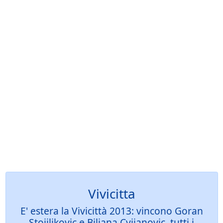
Vivicitta
E' estera la Vivicittà 2013: vincono Goran
Stojiljkovic e Biljana Cvijanovic, tutti i