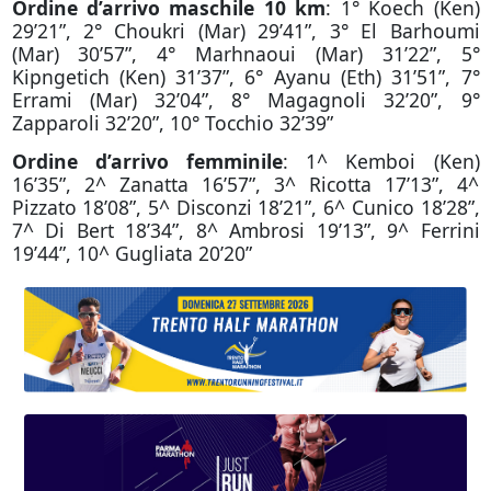
Ordine d’arrivo maschile 10 km
: 1° Koech (Ken)
29’21”, 2° Choukri (Mar) 29’41”, 3° El Barhoumi
(Mar) 30’57”, 4° Marhnaoui (Mar) 31’22”, 5°
Kipngetich (Ken) 31’37”, 6° Ayanu (Eth) 31’51”, 7°
Errami (Mar) 32’04”, 8° Magagnoli 32’20”, 9°
Zapparoli 32’20”, 10° Tocchio 32’39”
Ordine d’arrivo femminile
: 1^ Kemboi (Ken)
16’35”, 2^ Zanatta 16’57”, 3^ Ricotta 17’13”, 4^
Pizzato 18’08”, 5^ Disconzi 18’21”, 6^ Cunico 18’28”,
7^ Di Bert 18’34”, 8^ Ambrosi 19’13”, 9^ Ferrini
19’44”, 10^ Gugliata 20’20”