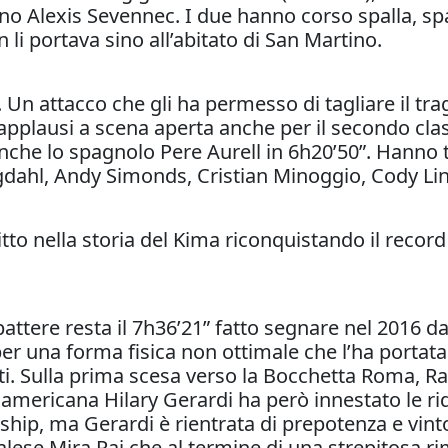
ino Alexis Sevennec. I due hanno corso spalla, spa
li portava sino all’abitato di San Martino.
 Un attacco che gli ha permesso di tagliare il trag
a applausi a scena aperta anche per il secondo clas
nche lo spagnolo Pere Aurell in 6h20’50”. Hanno t
ngdahl, Andy Simonds, Cristian Minoggio, Cody Li
itto nella storia del Kima riconquistando il reco
.
attere resta il 7h36’21” fatto segnare nel 2016 da
er una forma fisica non ottimale che l’ha portata 
ti. Sulla prima scesa verso la Bocchetta Roma, R
lo americana Hilary Gerardi ha però innestato le ri
ship, ma Gerardi è rientrata di prepotenza e vin
palese Mira Rai che al termine di una strepitosa 