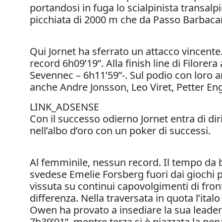
portandosi in fuga lo scialpinista transalp
picchiata di 2000 m che da Passo Barbacan 
Qui Jornet ha sferrato un attacco vincente.
record 6h09’19”. Alla finish line di Filorer
Sevennec – 6h11’59”-. Sul podio con loro a
anche Andre Jonsson, Leo Viret, Petter E
LINK_ADSENSE
Con il successo odierno Jornet entra di dir
nell’albo d’oro con un poker di successi
Al femminile, nessun record. Il tempo da b
svedese Emelie Forsberg fuori dai giochi p
vissuta su continui capovolgimenti di fron
differenza. Nella traversata in quota l’ita
Owen ha provato a insediare la sua leader
7h39’01”, mentre terza si è piazzata la ne