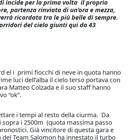
i incide per la prima volta il proprio
re, partenza rinviata di un’ora e mezza,
rrà ricordata tra le più belle di sempre.
ridori del cielo giunti qui da 43
d el i primi fiocchi di neve in quota hanno
e luci dell’alba il cielo terso portava con
 gara Matteo Colzada e il suo staff hanno
ivo “ok”.
ettare i tempi al resto della ciurma. Da
tutti sopra i 2500m (quota massima passo
onostici. Già vincitore di questa gara e
la del Team Salomon ha innestato il turbo