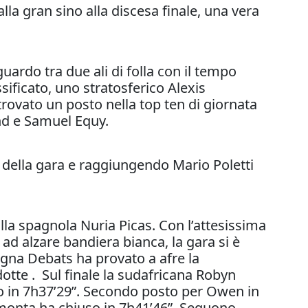
lla gran sino alla discesa finale, una vera
uardo tra due ali di folla con il tempo
sificato, uno stratosferico Alexis
rovato un posto nella top ten di giornata
nd e Samuel Equy.
rd della gara e raggiungendo Mario Poletti
lla spagnola Nuria Picas. Con l’attesissima
ad alzare bandiera bianca, la gara si è
agna Debats ha provato a afre la
dotte . Sul finale la sudafricana Robyn
to in 7h37’29”. Secondo posto per Owen in
rimonta ha chiuso in 7h41’46”. Seguono