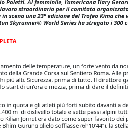
o Poletti. Al femminile, l’americana Ilary Gerard
lavoro straordinario per il comitato organizzato
n scena una 23ª edizione del Trofeo Kima che ve
n Skyrunner® World Series ha stregato i 300 cor
PLETA
ssamento delle temperature, un forte vento da nor
to della Grande Corsa sul Sentiero Roma. Alle prim
hi più alti. Sicurezza, prima di tutto. Il direttore
 lo start di un’ora e mezza, prima di dare il definit
 in quota e gli atleti più forti subito davanti a d
8.400 m di dislivello totale e sette passi alpini 
Kilian Jornet era dato come super favorito dei pr
 Bhim Gurung glielo soffiasse (6h10’44”), la stel