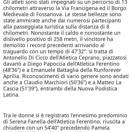
Gli atleti sono stati impegnati su un percorso di 13
chilometri attraverso la Via Francigena ed il Borgo
Medievale di Fossanova. Le stesse bellezze sono
state ammirate anche dai numerosi partecipanti
alla passeggiata turistica sulla distanza di 8
chilometri. Nonostante il caldo e nonostante un
dislivello positivo di 258 metri, il vincitore ha
demolito i record precedenti arrivando al
traguardo con un tempo di 47’32’’: si tratta di
Antonello Di Cicco dell’Atletica Ceprano, piazzatosi
davanti a Diego Papoccia dell’Atletica Ferentino
(48’36’’) e a Emanuele Battaglia della Runforever
Aprilia. Riconoscimenti di vario genere sono andati
anche a Claudio Marchiori (50’36’’) e a Matteo La
Cascia (51’39’’), entrambi della Nuova Podistica
Latina.
Tra le donne si è registrato l’ennesimo predominio
di Serena Fanella dell’Atletica Ferentino, riuscita a
chiudere con un 54’40’’ precedendo Pamela