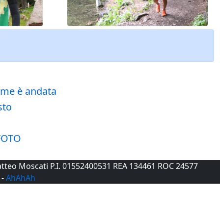
come è andata
sto
 FOTO
 Matteo Moscati P.I. 01552400531 REA 134461 ROC 24577
-
AhAhAh