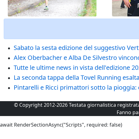
Sabato la sesta edizione del suggestivo Verti
Alex Oberbacher e Alba De Silvestro vincono
Tutte le ultime news in vista dell'edizione 
La seconda tappa della Tovel Running esalta 
Pintarelli e Ricci primattori sotto la piogg
© Copyright 2012-2026 Testata giornalistica registra
Fanno pa
await RenderSectionAsync("Scripts", required: false)