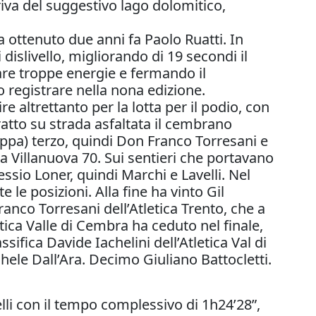
riva del suggestivo lago dolomitico,
eva ottenuto due anni fa Paolo Ruatti. In
dislivello, migliorando di 19 secondi il
are troppe energie e fermando il
o registrare nella nona edizione.
e altrettanto per la lotta per il podio, con
ratto su strada asfaltata il cembrano
 tappa) terzo, quindi Don Franco Torresani e
 Villanuova 70. Sui sentieri che portavano
essio Loner, quindi Marchi e Lavelli. Nel
e posizioni. Alla fine ha vinto Gil
ranco Torresani dell’Atletica Trento, che a
tica Valle di Cembra ha ceduto nel finale,
fica Davide Iachelini dell’Atletica Val di
ele Dall’Ara. Decimo Giuliano Battocletti.
lli con il tempo complessivo di 1h24’28”,