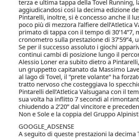
terza e ultima tappa della Tovel Running, l
aggiudicandosi così la decima edizione de
Pintarelli, inoltre, si è concesso anche il l
poco più di mezzora l’alfiere dell’Atletica
primato di tappa con il tempo di 30’14”7, 
cronometro sulla prestazione di 37’59”4, un
Se per il successo assoluto i giochi appariv
continui cambi di posizione lungo il perco
Alessio Loner era subito dietro a Pintarelli
un gruppetto capitanato da Massimo Lavell
al lago di Tovel, il "prete volante" ha forz
tratto nervoso che costeggiava lo specchio
Pintarelli dell’Atletica Valsugana con il te
sua volta ha inflitto 7 secondi al rimontan
chiudendo a 2’20” dal vincitore e preceden
Non e Sole e la coppia del Gruppo Alpinis
GOOGLE_ADSENSE
A seguito di queste prestazioni la decima 