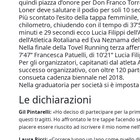
quindi piazza d’onore per Don Franco Torre
Loner deve salutare il podio per soli 10 
Più scontato l’esito della tappa femminile
chilometro, chiudendo con il tempo di 37’5
minuti e 29 secondi ecco Lucia Filippi dell’
dell’Atletica Rotaliana ed Eva Neznama dell
Nella finale della Tovel Running terza aff
7’47” Francesca Patuelli, di 10’21” Lucia Fi
Per gli organizzatori, capitanati dal atleta 
successo organizzativo, con oltre 120 parte
consueta cadenza biennale nel 2018.
Nella graduatoria per società si è imposta 
Le dichiarazioni
Gil Pintarelli:
«Ho deciso di partecipare per la prim
questi tragitti. Ho affrontato le tre tappe facendo 
piacere essere riuscito ad iscrivere il mio nome nell
Laura Ricci:
«Correre lungo un lago come quello di T