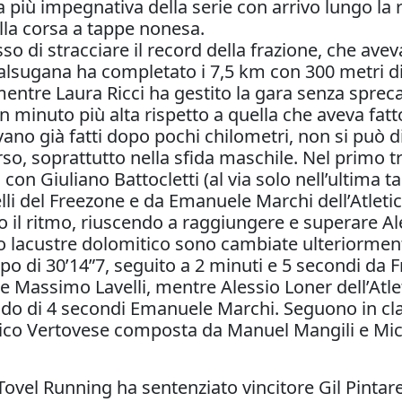
a più impegnativa della serie con arrivo lungo la 
lla corsa a tappe nonesa.
usso di stracciare il record della frazione, che av
 Valsugana ha completato i 7,5 km con 300 metri di 
mentre Laura Ricci ha gestito la gara senza sprec
 minuto più alta rispetto a quella che aveva fatt
ano già fatti dopo pochi chilometri, non si può dir
rso, soprattutto nella sfida maschile. Nel primo t
, con Giuliano Battocletti (al via solo nell’ultima
i del Freezone e da Emanuele Marchi dell’Atletica
ato il ritmo, riuscendo a raggiungere e superare Al
 lacustre dolomitico sono cambiate ulteriormente l
mpo di 30’14”7, seguito a 2 minuti e 5 secondi da F
te Massimo Lavelli, mentre Alessio Loner dell’Atle
do di 4 secondi Emanuele Marchi. Seguono in classi
tico Vertovese composta da Manuel Mangili e Mich
Tovel Running ha sentenziato vincitore Gil Pintare