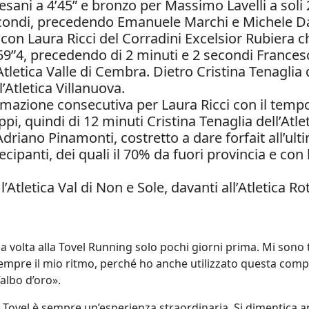
sani a 4’45” e bronzo per Massimo Lavelli a soli 
secondi, precedendo Emanuele Marchi e Michele Da
, con Laura Ricci del Corradini Excelsior Rubiera 
9”4, precedendo di 2 minuti e 2 secondi Francesca
Atletica Valle di Cembra. Dietro Cristina Tenaglia 
’Atletica Villanuova.
ermazione consecutiva per Laura Ricci con il temp
lippi, quindi di 12 minuti Cristina Tenaglia dell’A
Adriano Pinamonti, costretto a dare forfait all’ulti
cipanti, dei quali il 70% da fuori provincia e con
l’Atletica Val di Non e Sole, davanti all’Atletica
a volta alla Tovel Running solo pochi giorni prima. Mi sono 
sempre il mio ritmo, perché ho anche utilizzato questa compe
’albo d’oro».
ovel è sempre un’esperienza straordinaria. Si dimentica anc