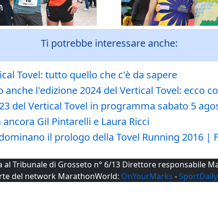
Ti potrebbe interessare anche:
cal Tovel: tutto quello che c'è da sapere
 anche l'edizione 2024 del Vertical Tovel: ecco 
2023 del Vertical Tovel in programma sabato 5 ago
ancora Gil Pintarelli e Laura Ricci
ia: dominano il prologo della Tovel Running 2016 |
ta al Tribunale di Grosseto n° 6/13 Direttore responsabile
rte del network MarathonWorld:
OnYourMarks
-
SportDaily