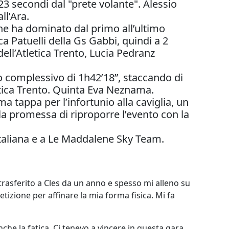
23 secondi dal "prete volante". Alessio
ll’Ara.
che ha dominato dal primo all’ultimo
 Patuelli della Gs Gabbi, quindi a 2
dell’Atletica Trento, Lucia Pedranz
o complessivo di 1h42’18”, staccando di
tletica Trento. Quinta Eva Neznama.
ma tappa per l’infortunio alla caviglia, un
 la promessa di riproporre l’evento con la
 Rotaliana e a Le Maddalene Sky Team.
trasferito a Cles da un anno e spesso mi alleno su
tizione per affinare la mia forma fisica. Mi fa
he la fatica. Ci tenevo a vincere in questa gara