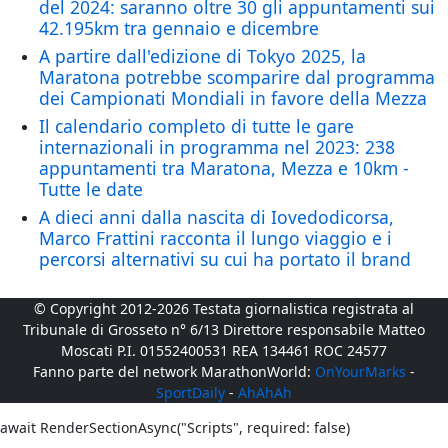
del 2024: saranno oltre 30 gli appuntamenti sui
42.195km tra gennaio e dicembre
A partire dall'edizione di Tokyo 2025, la
Maratona potrebbe scomparire dal programma
dei Campionati Mondiali in favore della Mezza
Il calendario completo di tutte le gare
internazionali in programma nel 2023: 238
appuntamenti tra Maratona, Mezza e 10km -
Tutte le date
A dieci anni dalla nascita di Iovedodicorsa,
Marco Frattini racconta il lungo viaggio e i
percorsi alternativi su cui ha portato il brand
© Copyright 2012-2026 Testata giornalistica registrata al
Tribunale di Grosseto n° 6/13 Direttore responsabile Matteo
Moscati P.I. 01552400531 REA 134461 ROC 24577
Fanno parte del network MarathonWorld:
OnYourMarks
-
SportDaily
-
AhAhAh
await RenderSectionAsync("Scripts", required: false)