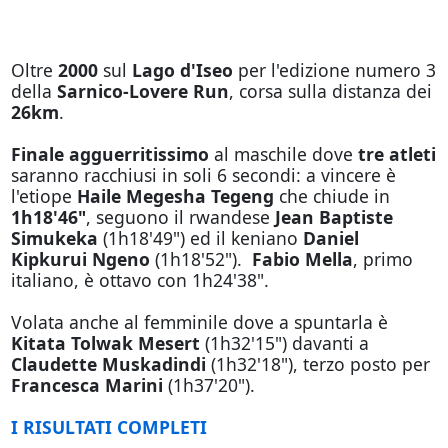
Oltre
2000
sul
Lago d'Iseo
per l'edizione numero 3
della
Sarnico-Lovere Run
, corsa sulla distanza dei
26km
.
Finale agguerritissimo
al maschile dove
tre atleti
saranno racchiusi in soli 6 secondi: a vincere è
l'etiope
Haile Megesha Tegeng
che chiude in
1h18'46"
, seguono il rwandese
Jean Baptiste
Simukeka
(1h18'49") ed il keniano
Daniel
Kipkurui Ngeno
(1h18'52").
Fabio Mella
, primo
italiano, è ottavo con 1h24'38".
Volata anche al femminile dove a spuntarla è
Kitata Tolwak Mesert
(1h32'15") davanti a
Claudette Muskadindi
(1h32'18"), terzo posto per
Francesca Marini
(1h37'20").
I RISULTATI COMPLETI