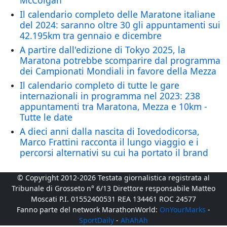
McColgan
Il calendario completo delle Maratone italiane
del 2024: saranno oltre 30 gli appuntamenti sui
42.195km tra gennaio e dicembre
A partire dall'edizione di Tokyo 2025, la
Maratona potrebbe scomparire dal programma
dei Campionati Mondiali in favore della Mezza
Il calendario completo di tutte le gare
internazionali in programma nel 2023: 238
appuntamenti tra Maratona, Mezza e 10km -
Tutte le date
A dieci anni dalla nascita di Iovedodicorsa,
Marco Frattini racconta il lungo viaggio e i
percorsi alternativi su cui ha portato il brand
© Copyright 2012-2026 Testata giornalistica registrata al
Tribunale di Grosseto n° 6/13 Direttore responsabile Matteo
Moscati P.I. 01552400531 REA 134461 ROC 24577
Fanno parte del network MarathonWorld:
OnYourMarks
-
SportDaily
-
AhAhAh