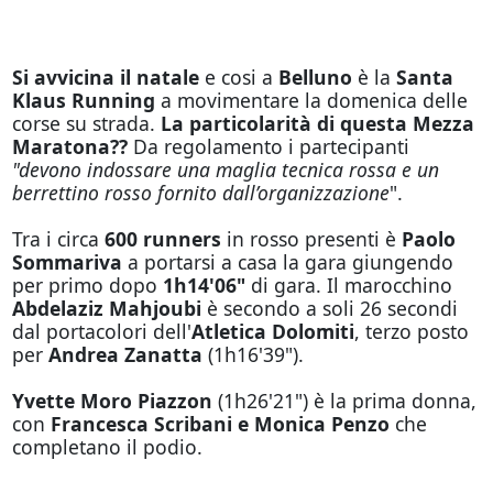
Si avvicina il natale
e cosi a
Belluno
è la
Santa
Klaus Running
a movimentare la domenica delle
corse su strada.
La particolarità di questa Mezza
Maratona??
Da regolamento i partecipanti
"devono indossare una maglia tecnica rossa e un
berrettino rosso fornito dall’organizzazione
".
Tra i circa
600 runners
in rosso presenti è
Paolo
Sommariva
a portarsi a casa la gara giungendo
per primo dopo
1h14'06"
di gara. Il marocchino
Abdelaziz Mahjoubi
è secondo a soli 26 secondi
dal portacolori dell'
Atletica Dolomiti
, terzo posto
per
Andrea Zanatta
(1h16'39").
Yvette Moro Piazzon
(1h26'21") è la prima donna,
con
Francesca Scribani e Monica Penzo
che
completano il podio.