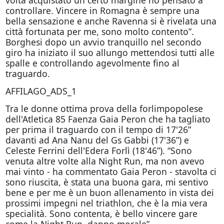
volta acquistato un certo margine ho pensato a
controllare. Vincere in Romagna è sempre una
bella sensazione e anche Ravenna si è rivelata una
città fortunata per me, sono molto contento”.
Borghesi dopo un avvio tranquillo nel secondo
giro ha iniziato il suo allungo mettendosi tutti alle
spalle e controllando agevolmente fino al
traguardo.
AFFILAGO_ADS_1
Tra le donne ottima prova della forlimpopolese
dell'Atletica 85 Faenza Gaia Peron che ha tagliato
per prima il traguardo con il tempo di 17'26”
davanti ad Ana Nanu del Gs Gabbi (17'36”) e
Celeste Ferrini dell'Edera Forlì (18'46”). “Sono
venuta altre volte alla Night Run, ma non avevo
mai vinto - ha commentato Gaia Peron - stavolta ci
sono riuscita, è stata una buona gara, mi sentivo
bene e per me è un buon allenamento in vista dei
prossimi impegni nel triathlon, che è la mia vera
specialità. Sono contenta, è bello vincere gare