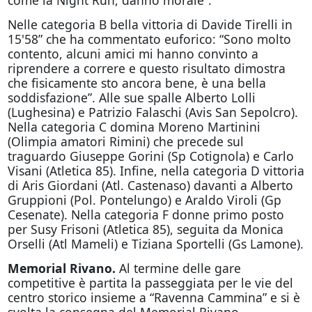
come la Night Run, danno morale”.
Nelle categoria B bella vittoria di Davide Tirelli in
15'58” che ha commentato euforico: “Sono molto
contento, alcuni amici mi hanno convinto a
riprendere a correre e questo risultato dimostra
che fisicamente sto ancora bene, è una bella
soddisfazione”. Alle sue spalle Alberto Lolli
(Lughesina) e Patrizio Falaschi (Avis San Sepolcro).
Nella categoria C domina Moreno Martinini
(Olimpia amatori Rimini) che precede sul
traguardo Giuseppe Gorini (Sp Cotignola) e Carlo
Visani (Atletica 85). Infine, nella categoria D vittoria
di Aris Giordani (Atl. Castenaso) davanti a Alberto
Gruppioni (Pol. Pontelungo) e Araldo Viroli (Gp
Cesenate). Nella categoria F donne primo posto
per Susy Frisoni (Atletica 85), seguita da Monica
Orselli (Atl Mameli) e Tiziana Sportelli (Gs Lamone).
Memorial Rivano.
Al termine delle gare
competitive è partita la passeggiata per le vie del
centro storico insieme a “Ravenna Cammina” e si è