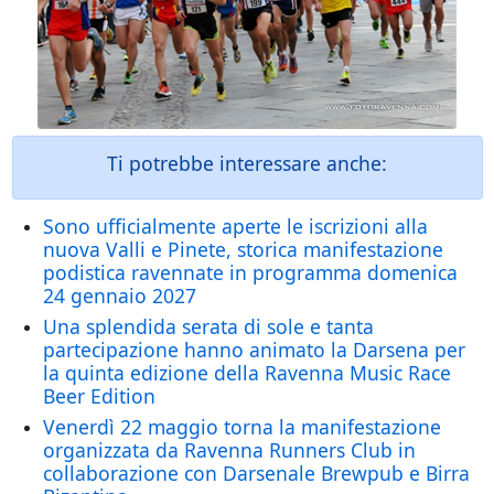
Ti potrebbe interessare anche:
Sono ufficialmente aperte le iscrizioni alla
nuova Valli e Pinete, storica manifestazione
podistica ravennate in programma domenica
24 gennaio 2027
Una splendida serata di sole e tanta
partecipazione hanno animato la Darsena per
la quinta edizione della Ravenna Music Race
Beer Edition
Venerdì 22 maggio torna la manifestazione
organizzata da Ravenna Runners Club in
collaborazione con Darsenale Brewpub e Birra