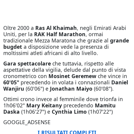
Oltre 2000 a
Ras Al Khaimah
, negli Emirati Arabi
Uniti, per la
RAK Half Marathon
, ormai
tradizionale Mezza Maratona che grazie al
grande
bugdet
a disposizione vede la presenza di
moltissimi atleti africani di alto livello.
Gara spettacolare
che tuttavia, rispetto alle
aspettative della vigilia, delude dal punto di vista
cronometrico con
Mosinet Geremew
che vince in
60'05"
precedendo in volata i connazionali
Daniel
Wanjiru
(60'06") e
Jonathan Maiyo
(60'08").
Ottimi crono invece al femminile dove trionfa in
1h06'02"
Mary Keitany
precedendo
Mamitu
Daska
(1h06'27") e
Cynthia Limo
(1h07'22")
GOOGLE_ADSENSE
I RISULTATI COMPLETI