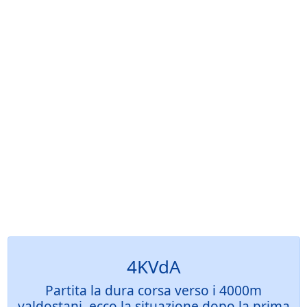
4KVdA
Partita la dura corsa verso i 4000m
valdostani, ecco la situazione dopo la prima