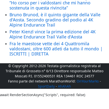
“Ho corso per i valdostani che mi hanno
sostenuta in questa rivincita”
Bruno Brunod, è il quinto gigante della Valle
d'Aosta. Secondo gradino del podio al 4K
Alpine Endurance Trail
Peter Kienzl vince la prima edizione del 4K
Alpine Endurance Trail Valle d'Aosta
Fra le maestose vette dei 4 Quattromila
valdostani, oltre 600 atleti da tutto il mondo |
ISCRITTI | DIRETTA
© Copyright 2012-2026 Testata giornalistica registrata al
Tribunale di Grosseto n° 6/13 Direttore responsabile Matteo
Moscati P.I. 01552400531 REA 134461 ROC 24577
Fanno parte del network MarathonWorld:
OnYourMarks
-
SportDaily
-
AhAhAh
await RenderSectionAsync("Scripts", required: false)