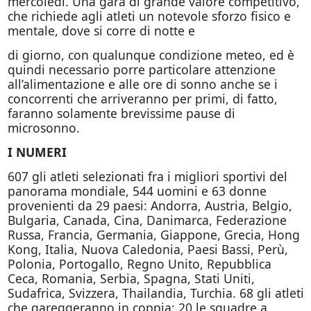
mercoledì. Una gara di grande valore competitivo,
che richiede agli atleti un notevole sforzo fisico e
mentale, dove si corre di notte e
di giorno, con qualunque condizione meteo, ed è
quindi necessario porre particolare attenzione
all’alimentazione e alle ore di sonno anche se i
concorrenti che arriveranno per primi, di fatto,
faranno solamente brevissime pause di
microsonno.
I NUMERI
607 gli atleti selezionati fra i migliori sportivi del
panorama mondiale, 544 uomini e 63 donne
provenienti da 29 paesi: Andorra, Austria, Belgio,
Bulgaria, Canada, Cina, Danimarca, Federazione
Russa, Francia, Germania, Giappone, Grecia, Hong
Kong, Italia, Nuova Caledonia, Paesi Bassi, Perù,
Polonia, Portogallo, Regno Unito, Repubblica
Ceca, Romania, Serbia, Spagna, Stati Uniti,
Sudafrica, Svizzera, Thailandia, Turchia. 68 gli atleti
che gareggeranno in coppia: 20 le squadre a