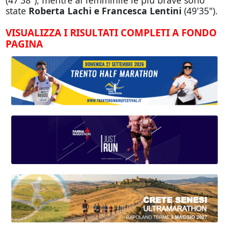
(47'38"), mentre al femminile le piu brave sono
state
Roberta Lachi e Francesca Lentini
(49'35").
VISUALIZZA I RISULTATI COMPLETI A FONDO
PAGINA