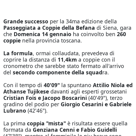
Grande successo
per la 34ma edizione della
Passeggiata a Coppie della Befana
di Siena, gara
che
Domenica 14 gennaio
ha coinvolto ben
260
coppie
nella provincia toscana.
La formula
, ormai collaudata, prevedeva di
coprire la distanza di
11,4km
a coppie con il
cronometro che sarebbe stato fermato all'arrivo
del
secondo componente della squad
ra.
Con il tempo di
40'09"
la spuntano
Attilio Niola ed
Athanse Tujikese
davanti agli esperti grossetani
Cristian Fois e Jacopo Boscarini
(40'49"), terzo
gradino del podio per
Giorgio Cesarini e Gabriele
Lubrano
(42'46").
La prima
coppia "mista"
è risultata essere quella
formata da
Genziana Cenni e Fabio Guidelli