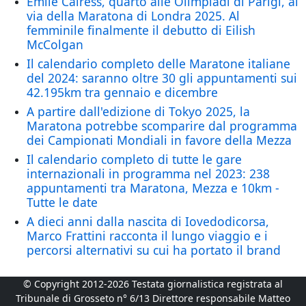
Emile Cairess, quarto alle Olimpiadi di Parigi, al
via della Maratona di Londra 2025. Al
femminile finalmente il debutto di Eilish
McColgan
Il calendario completo delle Maratone italiane
del 2024: saranno oltre 30 gli appuntamenti sui
42.195km tra gennaio e dicembre
A partire dall'edizione di Tokyo 2025, la
Maratona potrebbe scomparire dal programma
dei Campionati Mondiali in favore della Mezza
Il calendario completo di tutte le gare
internazionali in programma nel 2023: 238
appuntamenti tra Maratona, Mezza e 10km -
Tutte le date
A dieci anni dalla nascita di Iovedodicorsa,
Marco Frattini racconta il lungo viaggio e i
percorsi alternativi su cui ha portato il brand
© Copyright 2012-2026 Testata giornalistica registrata al
Tribunale di Grosseto n° 6/13 Direttore responsabile Matteo