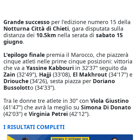
Grande successo
per l'edizione numero 15 della
Notturna Città di Chieti
, gara disputata sulla
distanza dei
10.5km
nella serata di
sabato 15
giugno
.
L'epilogo finale
premia il Marocco, che piazzerà
cinque atleti nelle prime cinque posizioni: vittoria
che va a
Yassine Kabbouri
in 32'37" seguito da
Zain
(32'49"),
Hajji
(33'08),
El Makhrout
(34'17") e
Driouche
(34'26), sesta piazza per
Doriano
Bussolott
o (34'33").
Tra le donne tre atlete in 30" con
Viola Giustino
(41'47") che avrà la meglio su
Simona Di Donato
(42'03") e
Virginia Petrei
(42'12").
I RISULTATI COMPLETI