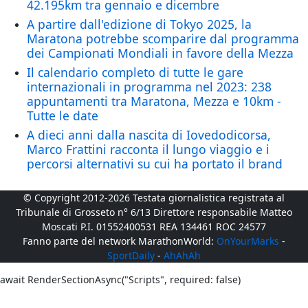
42.195km tra gennaio e dicembre
A partire dall'edizione di Tokyo 2025, la
Maratona potrebbe scomparire dal programma
dei Campionati Mondiali in favore della Mezza
Il calendario completo di tutte le gare
internazionali in programma nel 2023: 238
appuntamenti tra Maratona, Mezza e 10km -
Tutte le date
A dieci anni dalla nascita di Iovedodicorsa,
Marco Frattini racconta il lungo viaggio e i
percorsi alternativi su cui ha portato il brand
© Copyright 2012-2026 Testata giornalistica registrata al
Tribunale di Grosseto n° 6/13 Direttore responsabile Matteo
Moscati P.I. 01552400531 REA 134461 ROC 24577
Fanno parte del network MarathonWorld:
OnYourMarks
-
SportDaily
-
AhAhAh
await RenderSectionAsync("Scripts", required: false)