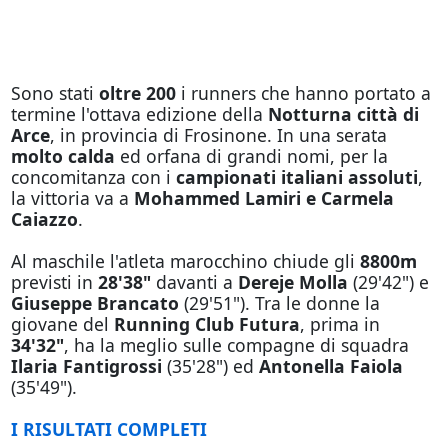
Sono stati
oltre 200
i runners che hanno portato a
termine l'ottava edizione della
Notturna città di
Arce
, in provincia di Frosinone. In una serata
molto calda
ed orfana di grandi nomi, per la
concomitanza con i
campionati italiani assoluti
,
la vittoria va a
Mohammed Lamiri e Carmela
Caiazzo
.
Al maschile l'atleta marocchino chiude gli
8800m
previsti in
28'38"
davanti a
Dereje Molla
(29'42") e
Giuseppe Brancato
(29'51"). Tra le donne la
giovane del
Running Club Futura
, prima in
34'32"
, ha la meglio sulle compagne di squadra
Ilaria Fantigrossi
(35'28") ed
Antonella Faiola
(35'49").
I RISULTATI COMPLETI