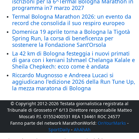
iscrizioni per la 6^Termal Bologna Marathon in
programma in7 marzo 2027
Termal Bologna Marathon 2026: un evento da
record che consolida il suo respiro europeo
Domenica 19 aprile torna a Bologna la Tigotà
Spring Run, la corsa di beneficenza per
sostenere la Fondazione Sant’Orsola
La 42 km di Bologna festeggia i nuovi primati
di gara con i keniani Ishmael Chelanga Kalale e
Sheila Chepkech: ecco come è andata
Riccardo Mugnosso e Andreea Lucaci si
aggiudicano l'edizione 2026 della Run Tune Up,
la mezza maratona di Bologna
© Copyright 2012-2026 Testata giornalistica registrata al
Tribunale di Grosseto n° 6/13 Direttore responsabile Matteo
Moscati P.I. 01552400531 REA 134461 ROC 24577
Fanno parte del network MarathonWorld:
OnYourMarks
-
SportDaily
-
AhAhAh