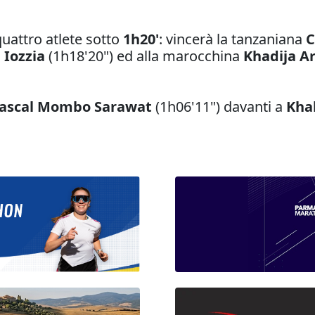
quattro atlete sotto
1h20'
: vincerà la tanzaniana
C
 Iozzia
(1h18'20") ed alla marocchina
Khadija A
ascal Mombo Sarawat
(1h06'11") davanti a
Kha