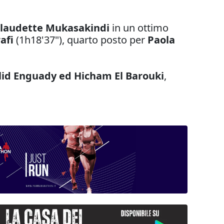
laudette Mukasakindi
in un ottimo
rafi
(1h18'37"), quarto posto per
Paola
lid Enguady ed Hicham El Barouki
,