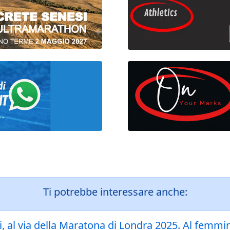
Ti potrebbe interessare anche:
gi, al via della Maratona di Londra 2025. Al femmi