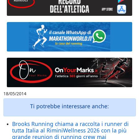
18/05/2014
Ti potrebbe interessare anche:
Brooks Running chiama a raccolta i runner di
tutta Italia al RiminiWellness 2026 con la più
grande reunion di running crew mai