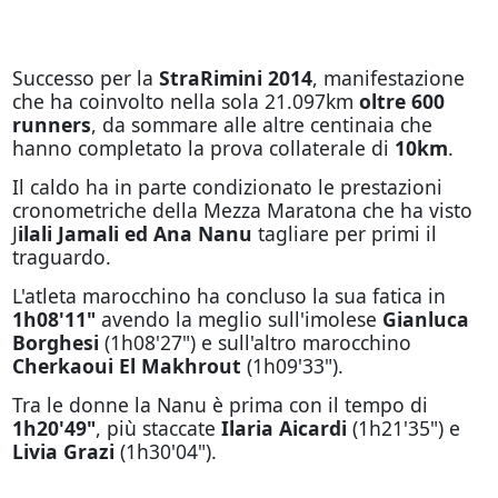
Successo per la
StraRimini 2014
, manifestazione
che ha coinvolto nella sola 21.097km
oltre 600
runners
, da sommare alle altre centinaia che
hanno completato la prova collaterale di
10km
.
Il caldo ha in parte condizionato le prestazioni
cronometriche della Mezza Maratona che ha visto
J
ilali Jamali ed Ana Nanu
tagliare per primi il
traguardo.
L'atleta marocchino ha concluso la sua fatica in
1h08'11"
avendo la meglio sull'imolese
Gianluca
Borghesi
(1h08'27") e sull'altro marocchino
Cherkaoui El Makhrout
(1h09'33").
Tra le donne la Nanu è prima con il tempo di
1h20'49"
, più staccate
Ilaria Aicardi
(1h21'35") e
Livia Grazi
(1h30'04").