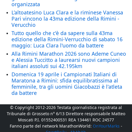
organizzata
L’altoatesino Luca Clara e la riminese Vanessa
Pari vincono la 43ma edizione della Rimini -
Verucchio
Tutto quello che c'è da sapere sulla 43ma
edizione della Rimini-Verrucchio di sabato 16
maggio: Luca Clara l'uomo da battere
Alla Rimini Marathon 2026 sono Ademe Cuneo
e Alessia Tuccitto a laurearsi nuovi campioni
italiani assoluti sui 42.195km
Domenica 19 aprile i Campionati Italiani di
Maratona a Rimini: sfida equilibratissima al
femminile, tra gli uomini Giacobazzi è l'atleta
da battere
© Copyright 2012-2026 Testata giornalistica registrata al
Tribunale di Grosseto n° 6/13 Direttore responsabile Matteo
Moscati P.I. 01552400531 REA 134461 ROC 24577
Fanno parte del network MarathonWorld:
OnYourMarks
-