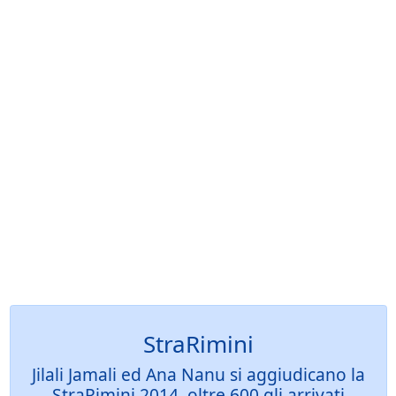
StraRimini
Jilali Jamali ed Ana Nanu si aggiudicano la
StraRimini 2014, oltre 600 gli arrivati