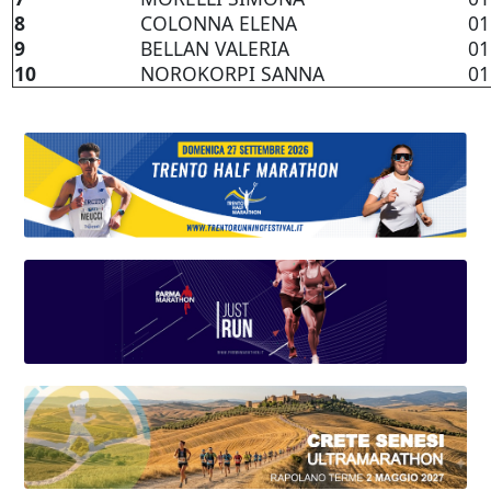
8
COLONNA ELENA
01
9
BELLAN VALERIA
01
10
NOROKORPI SANNA
01