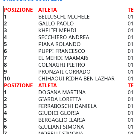
POSIZIONE
ATLETA
T
1
BELLUSCHI MICHELE
01
2
GALLO PAOLO
01
3
KHELIFI MEHDI
01
4
SECCHIERO ANDREA
01
5
PIANA ROLANDO
01
6
PUPPI FRANCESCO
01
7
EL MEHDI MAAMARi
01
8
COLNAGHI PIETRO
01
9
PRONZATI CORRADO
01
10
CHIHAOUI RIDHA BEN LAZHAR
01
POSIZIONE
ATLETA
T
1
DOGANA MARTINA
01
2
GIARDA LORETTA
01
3
FERRABOSCHI DANIELA
01
4
GIUDICI GLORIA
01
5
BERGAGLIO ILARIA
01
6
GIULIANI SIMONA
01
7
MORELLI SIMONA
01