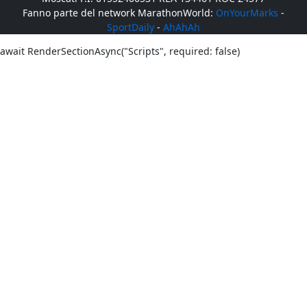
Fanno parte del network MarathonWorld:
OnYourMarks
-
SportDaily
-
AhAhAh
await RenderSectionAsync("Scripts", required: false)