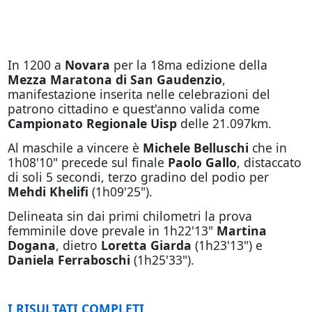
In 1200 a
Novara
per la 18ma edizione della
Mezza Maratona di San Gaudenzio
,
manifestazione inserita nelle celebrazioni del
patrono cittadino e quest'anno valida come
Campionato Regionale Uisp
delle 21.097km.
Al maschile a vincere è
Michele Belluschi
che in
1h08'10" precede sul finale
Paolo Gallo
, distaccato
di soli 5 secondi, terzo gradino del podio per
Mehdi Khelifi
(1h09'25").
Delineata sin dai primi chilometri la prova
femminile dove prevale in 1h22'13"
Martina
Dogana
, dietro
Loretta Giarda
(1h23'13") e
Daniela Ferraboschi
(1h25'33").
I RISULTATI COMPLETI