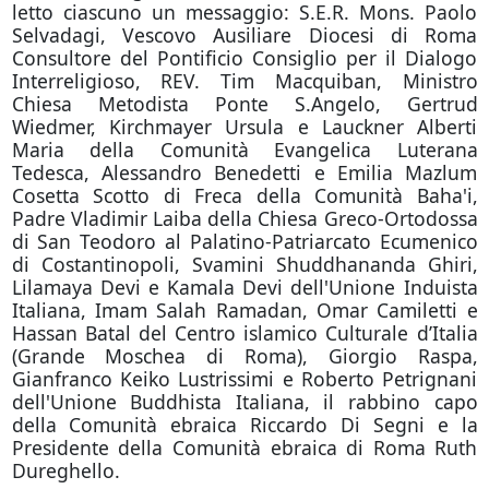
letto ciascuno un messaggio: S.E.R. Mons. Paolo
Selvadagi, Vescovo Ausiliare Diocesi di Roma
Consultore del Pontificio Consiglio per il Dialogo
Interreligioso, REV. Tim Macquiban, Ministro
Chiesa Metodista Ponte S.Angelo, Gertrud
Wiedmer, Kirchmayer Ursula e Lauckner Alberti
Maria della Comunità Evangelica Luterana
Tedesca, Alessandro Benedetti e Emilia Mazlum
Cosetta Scotto di Freca della Comunità Baha'i,
Padre Vladimir Laiba della Chiesa Greco-Ortodossa
di San Teodoro al Palatino-Patriarcato Ecumenico
di Costantinopoli, Svamini Shuddhananda Ghiri,
Lilamaya Devi e Kamala Devi dell'Unione Induista
Italiana, Imam Salah Ramadan, Omar Camiletti e
Hassan Batal del Centro islamico Culturale d’Italia
(Grande Moschea di Roma), Giorgio Raspa,
Gianfranco Keiko Lustrissimi e Roberto Petrignani
dell'Unione Buddhista Italiana, il rabbino capo
della Comunità ebraica Riccardo Di Segni e la
Presidente della Comunità ebraica di Roma Ruth
Dureghello.