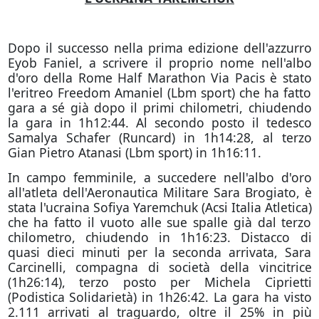
Dopo il successo nella prima edizione dell'azzurro
Eyob Faniel, a scrivere il proprio nome nell'albo
d'oro della Rome Half Marathon Via Pacis è stato
l'eritreo Freedom Amaniel (Lbm sport) che ha fatto
gara a sé già dopo il primi chilometri, chiudendo
la gara in 1h12:44. Al secondo posto il tedesco
Samalya Schafer (Runcard) in 1h14:28, al terzo
Gian Pietro Atanasi (Lbm sport) in 1h16:11.
In campo femminile, a succedere nell'albo d'oro
all'atleta dell'Aeronautica Militare Sara Brogiato, è
stata l'ucraina Sofiya Yaremchuk (Acsi Italia Atletica)
che ha fatto il vuoto alle sue spalle già dal terzo
chilometro, chiudendo in 1h16:23. Distacco di
quasi dieci minuti per la seconda arrivata, Sara
Carcinelli, compagna di società della vincitrice
(1h26:14), terzo posto per Michela Ciprietti
(Podistica Solidarietà) in 1h26:42. La gara ha visto
2.111 arrivati al traguardo, oltre il 25% in più