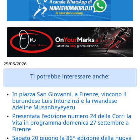
29/03/2026
Ti potrebbe interessare anche:
In piazza San Giovanni, a Firenze, vincono il
burundese Luis Intunzinzi e la rwandese
Adeline Musanbeyeyezu
Presentata l'edizione numero 24 della Corri la
Vita in programma domenica 27 settembre a
Firenze
Sabato 20 giugno la 86^ edizione della nuova