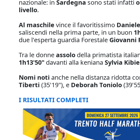
nazionale: in
Sardegna
sono stati infatti
o
livello
.
Al maschile
vince il favoritissimo
Daniel
saliscendi nella prima parte, in un buon
1
due l'esperta guardia Forestale
Giovanni 
Tra le donne
assolo
della primatista itali
1h13'50"
davanti alla keniana
Sylvia Kibi
Nomi noti
anche nella distanza ridotta co
Tiberti
(35'19"), e
Deborah Toniolo
(39'55
I RISULTATI COMPLETI