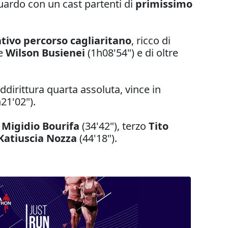
uardo con un cast partenti di
primissimo
tivo percorso cagliaritano
, ricco di
se
Wilson Busienei
(1h08'54") e di oltre
addirittura quarta assoluta, vince in
21'02").
a
Migidio Bourifa
(34'42"), terzo
Tito
Katiuscia Nozza
(44'18").