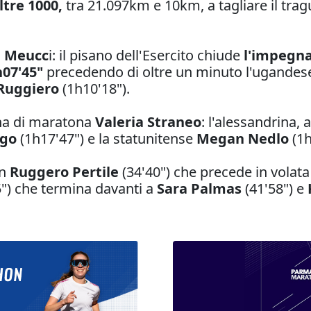
ltre 1000,
tra 21.097km e 10km, a tagliare il trag
e Meucc
i: il pisano dell'Esercito chiude
l'impegna
h07'45"
precedendo di oltre un minuto l'ugande
Ruggiero
(1h10'18").
ana di maratona
Valeria Straneo
: l'alessandrina, 
ego
(1h17'47") e la statunitense
Megan Nedlo
(1h
n
Ruggero Pertile
(34'40") che precede in volat
") che termina davanti a
Sara Palmas
(41'58") e