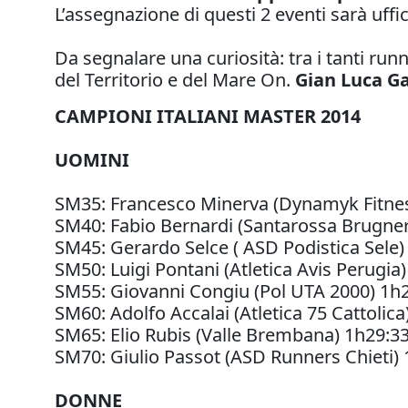
L’assegnazione di questi 2 eventi sarà uff
Da segnalare una curiosità: tra i tanti ru
del Territorio e del Mare On.
Gian Luca Ga
CAMPIONI ITALIANI MASTER 2014
UOMINI
SM35: Francesco Minerva (Dynamyk Fitnes
SM40: Fabio Bernardi (Santarossa Brugner
SM45: Gerardo Selce ( ASD Podistica Sele)
SM50: Luigi Pontani (Atletica Avis Perugia
SM55: Giovanni Congiu (Pol UTA 2000) 1h
SM60: Adolfo Accalai (Atletica 75 Cattolica
SM65: Elio Rubis (Valle Brembana) 1h29:3
SM70: Giulio Passot (ASD Runners Chieti)
DONNE