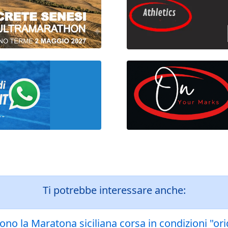
Ti potrebbe interessare anche:
no la Maratona siciliana corsa in condizioni "orig