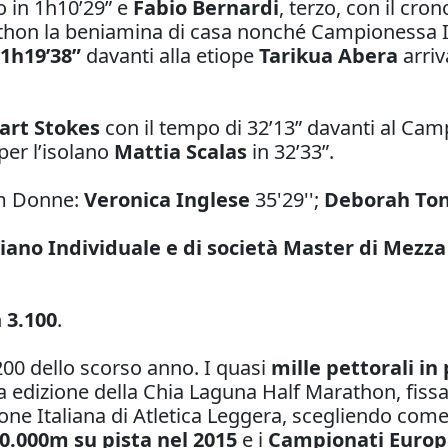
to in 1h10’29” e
Fabio Bernardi
, terzo, con il cron
athon la beniamina di casa nonché Campionessa 
1h19’38”
davanti alla etiope
Tarikua Abera
arriv
art Stokes
con il tempo di 32’13” davanti al Ca
per l’isolano
Mattia Scalas
in 32’33”.
 km Donne:
Veronica Inglese
35'29'';
Deborah Ton
iano Individuale e di società Master di Mezz
n
3.100
.
.200 dello scorso anno. I quasi
mille pettorali in
 edizione della Chia Laguna Half Marathon, fissa
azione Italiana di Atletica Leggera, scegliendo co
0.000m su pista nel 2015
e i
Campionati Europe