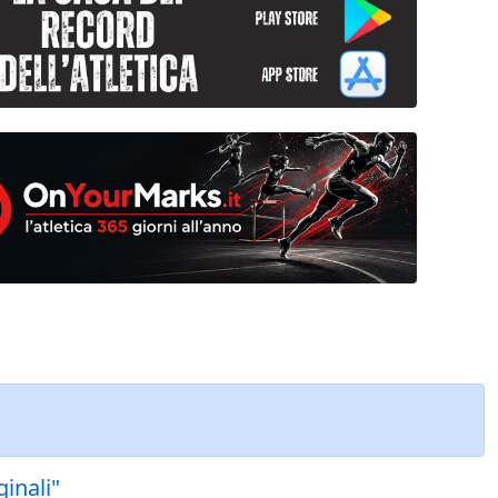
inali"