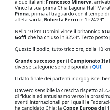
a due italiani:
Francesco Minerva
, arriva
Vince la sua prima Chia Laguna Half Mar
Pinna
, prima al traguardo con il tempo di
atleta sarda,
Roberta Ferru
in 1h24’29”.
Nella 10 km Uomini vince il britannico
Stu
Goffi
che ha chiuso in 32’24”. Terzo posto 
Questo il podio, tutto tricolore, della 10
Grande successo per il Campionato Ital
diverse categorie sono disponibili
QUI
Il dato finale dei partenti inorgoglisce: be
Davvero sensibile la crescita rispetto ai 2
di fiducia ed entusiasmo verso la prossima
eventi internazionali per i quali la Feder
ha candidato Chia: la
Coppa Europa dei 1