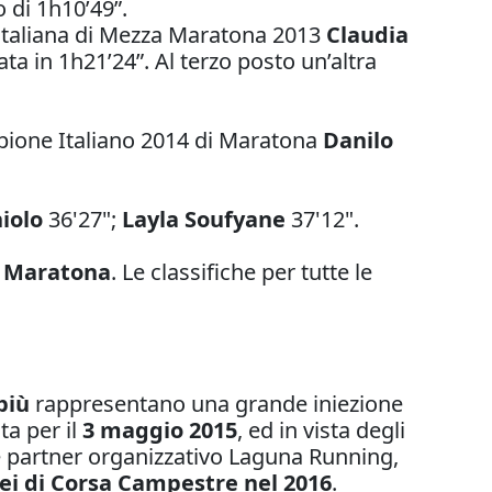
o di 1h10’49”.
Italiana di Mezza Maratona 2013
Claudia
ata in 1h21’24”. Al terzo posto un’altra
mpione Italiano 2014 di Maratona
Danilo
iolo
36'27";
Layla Soufyane
37'12".
a Maratona
. Le classifiche per tutte le
 più
rappresentano una grande iniezione
ta per il
3 maggio 2015
, ed in vista degli
me partner organizzativo Laguna Running,
i di Corsa Campestre nel 2016
.