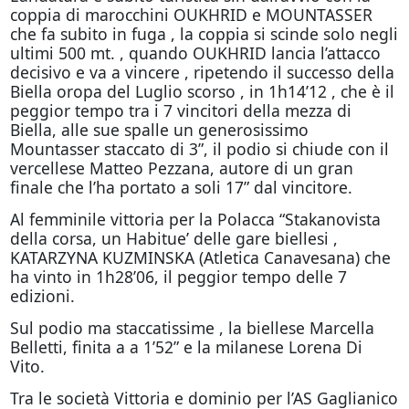
coppia di marocchini OUKHRID e MOUNTASSER
che fa subito in fuga , la coppia si scinde solo negli
ultimi 500 mt. , quando OUKHRID lancia l’attacco
decisivo e va a vincere , ripetendo il successo della
Biella oropa del Luglio scorso , in 1h14’12 , che è il
peggior tempo tra i 7 vincitori della mezza di
Biella, alle sue spalle un generosissimo
Mountasser staccato di 3”, il podio si chiude con il
vercellese Matteo Pezzana, autore di un gran
finale che l’ha portato a soli 17” dal vincitore.
Al femminile vittoria per la Polacca “Stakanovista
della corsa, un Habitue’ delle gare biellesi ,
KATARZYNA KUZMINSKA (Atletica Canavesana) che
ha vinto in 1h28’06, il peggior tempo delle 7
edizioni.
Sul podio ma staccatissime , la biellese Marcella
Belletti, finita a a 1’52” e la milanese Lorena Di
Vito.
Tra le società Vittoria e dominio per l’AS Gaglianico