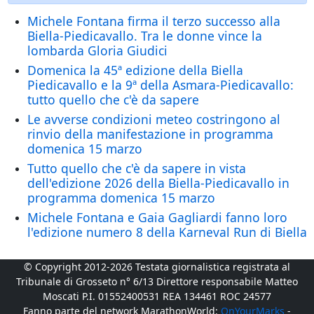
Michele Fontana firma il terzo successo alla
Biella-Piedicavallo. Tra le donne vince la
lombarda Gloria Giudici
Domenica la 45ª edizione della Biella
Piedicavallo e la 9ª della Asmara-Piedicavallo:
tutto quello che c'è da sapere
Le avverse condizioni meteo costringono al
rinvio della manifestazione in programma
domenica 15 marzo
Tutto quello che c'è da sapere in vista
dell'edizione 2026 della Biella-Piedicavallo in
programma domenica 15 marzo
Michele Fontana e Gaia Gagliardi fanno loro
l'edizione numero 8 della Karneval Run di Biella
© Copyright 2012-2026 Testata giornalistica registrata al
Tribunale di Grosseto n° 6/13 Direttore responsabile Matteo
Moscati P.I. 01552400531 REA 134461 ROC 24577
Fanno parte del network MarathonWorld:
OnYourMarks
-