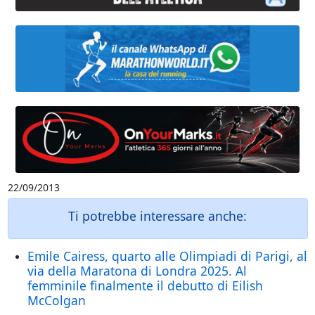
22/09/2013
Ti potrebbe interessare anche:
Emile Cairess, quarto alle Olimpiadi di Parigi, al
via della Maratona di Londra 2025. Al
femminile finalmente il debutto di Eilish
McColgan