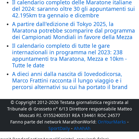
Il calendario completo delle Maratone italiane
del 2024: saranno oltre 30 gli appuntamenti sui
42.195km tra gennaio e dicembre
A partire dall'edizione di Tokyo 2025, la
Maratona potrebbe scomparire dal programma
dei Campionati Mondiali in favore della Mezza
Il calendario completo di tutte le gare
internazionali in programma nel 2023: 238
appuntamenti tra Maratona, Mezza e 10km -
Tutte le date
A dieci anni dalla nascita di Iovedodicorsa,
Marco Frattini racconta il lungo viaggio e i
percorsi alternativi su cui ha portato il brand
© Copyright 2012-2026 Testata giornalistica registrata al
Tribunale di Grosseto n° 6/13 Direttore responsabile Matteo
Moscati P.I. 01552400531 REA 134461 ROC 24577
Fanno parte del network MarathonWorld:
OnYourMarks
-
SportDaily
-
AhAhAh