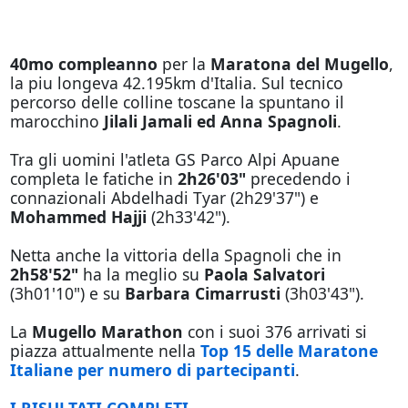
40mo compleanno
per la
Maratona del Mugello
,
la piu longeva 42.195km d'Italia. Sul tecnico
percorso delle colline toscane la spuntano il
marocchino
Jilali Jamali ed Anna Spagnoli
.
Tra gli uomini l'atleta GS Parco Alpi Apuane
completa le fatiche in
2h26'03"
precedendo i
connazionali Abdelhadi Tyar (2h29'37") e
Mohammed Hajji
(2h33'42").
Netta anche la vittoria della Spagnoli che in
2h58'52"
ha la meglio su
Paola Salvatori
(3h01'10") e su
Barbara Cimarrusti
(3h03'43").
La
Mugello Marathon
con i suoi 376 arrivati si
piazza attualmente nella
Top 15 delle Maratone
Italiane per numero di partecipanti
.