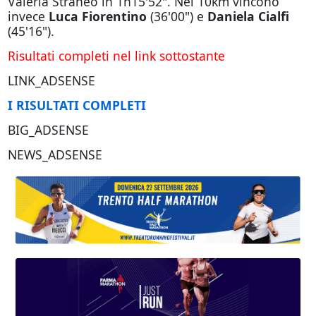
Valeria Straneo in 1h15'52". Nei 10km vincono
invece
Luca Fiorentino
(36'00") e
Daniela Cialfi
(45'16").
Risultati completi nel link sottostante
LINK_ADSENSE
I RISULTATI COMPLETI
BIG_ADSENSE
NEWS_ADSENSE