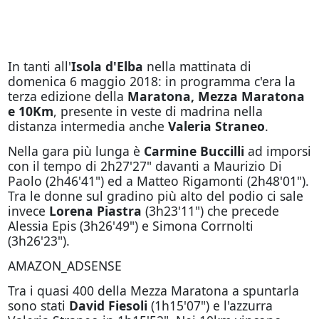
In tanti all'
Isola d'Elba
nella mattinata di
domenica 6 maggio 2018: in programma c'era la
terza edizione della
Maratona, Mezza Maratona
e 10Km
, presente in veste di madrina nella
distanza intermedia anche
Valeria Straneo
.
Nella gara più lunga è
Carmine Buccilli
ad imporsi
con il tempo di 2h27'27" davanti a Maurizio Di
Paolo (2h46'41") ed a Matteo Rigamonti (2h48'01").
Tra le donne sul gradino più alto del podio ci sale
invece
Lorena Piastra
(3h23'11") che precede
Alessia Epis (3h26'49") e Simona Corrnolti
(3h26'23").
AMAZON_ADSENSE
Tra i quasi 400 della Mezza Maratona a spuntarla
sono stati
David Fiesoli
(1h15'07") e l'azzurra