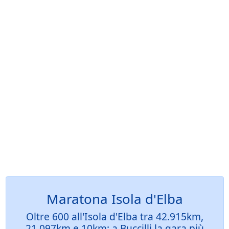
Maratona Isola d'Elba
Oltre 600 all'Isola d'Elba tra 42.915km,
21.097km e 10km: a Buccilli la gara più