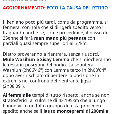
AGGIORNAMENTO:
ECCO LA CAUSA DEL RITIRO
Il keniano poco più tardi, come da programma, si
fermerà, con Tola che si dirigerà spedito verso il
traguardo anche se, come prevedibile, il passo del
25enne si farà
man mano più pesante
con
parziali quasi sempre superiori ai 3'/km.
Dietro proveranno a rientrare, senza riuscirci,
Mule Wasihun e Sisay Lemma
che si giocheranno
le restanti posizioni del podio. La spunterà
Washiun (2h06'46") con Lemma terzo in 2h08'04"
dopo aver rischiato di perdere la posizione in
extremis nei confronti del rientrante Jigsa
(2h08'09").
Al femminile
tempi di tutto rispetto, anche se non
stratosferici, al culmine di 42.195km che a lungo
hanno visto un folto gruppo di testa procedere
spedito anche se il
lauto montepremi di 200mila