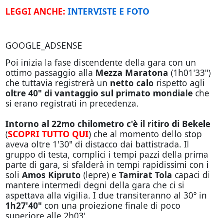
LEGGI ANCHE:
INTERVISTE E FOTO
GOOGLE_ADSENSE
Poi inizia la fase discendente della gara con un
ottimo passaggio alla
Mezza Maratona
(1h01'33")
che tuttavia registrerà un
netto calo
rispetto agli
oltre 40" di vantaggio sul primato mondiale
che
si erano registrati in precedenza.
Intorno al 22mo chilometro c'è il ritiro di Bekele
(
SCOPRI TUTTO QUI
) che al momento dello stop
aveva oltre 1'30" di distacco dai battistrada. Il
gruppo di testa, complici i tempi pazzi della prima
parte di gara, si sfalderà in tempi rapidissimi con i
soli
Amos Kipruto
(lepre) e
Tamirat Tola
capaci di
mantere intermedi degni della gara che ci si
aspettava alla vigilia. I due transiteranno al 30° in
1h27'40"
con una proiezione finale di poco
superiore alle 2h03'.