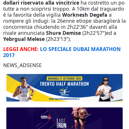
dollari riservato alla vincitrice
ha costretto un po
tutte a non scoprirsi troppo. A 10km dal traguardo
è la favorita della vigilia
Worknesh Degefa
a
rompere gli indugi: la 26enne etiope sbaraglierà la
concorrenza chiudendo in 2h22'36" davanti alla
rivale annunciata
Shure Demise
(2h22'57")ed a
Yebrgual Melese
(2h23'13").
LEGGI ANCHE:
LO SPECIALE DUBAI MARATHON
2017
NEWS_ADSENSE