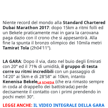
Niente record del mondo alla
Standard Chartered
Dubai Marathon 2017
: dopo 15km a ritmi folli ed
un Bekele praticamente mai in gara la carovana
paga dazio con il crono che si appesantirà. Alla
fine la spunta il bronzo olimpico dei 10mila metri
Tamirat Tola
(2h04'11").
LA GARA
: Dopo il via, dato nel buio degli Emirati
con 20° ed il 71% di umidità,
il gruppo di testa
corre su ritmi incredibili
con un passaggio di
14'20" ai 5km e di 28'58" ai 10km, intanto
Kenenisa Bekele
(che era rimasto sempre
LA SCHEDA
in coda al drappello dei battistrada) perde
decisamente il contatto con i primi prendendo in
pochi metri 30".
LEGGI ANCHE:
IL VIDEO INTEGRALE DELLA GARA