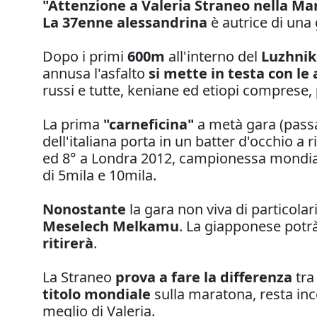
"Attenzione a Valeria Straneo nella Ma
La 37enne alessandrina
è autrice di una 
Dopo i primi
600m
all'interno del
Luzhnik
annusa l'asfalto
si mette in testa con le 
russi e tutte, keniane ed etiopi comprese,
La prima
"carneficina"
a metà gara (passa
dell'italiana porta in un batter d'occhio a r
ed 8° a Londra 2012, campionessa mondiale
di 5mila e 10mila.
Nonostante
la gara non viva di particolar
Meselech Melkamu
. La giapponese potrà
ritirerà
.
La Straneo
prova a fare la differenza
tra 
titolo mondiale
sulla maratona, resta inc
meglio di Valeria.