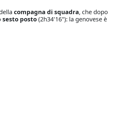
 della
compagna di squadra
, che dopo
o
sesto posto
(2h34'16"): la genovese è