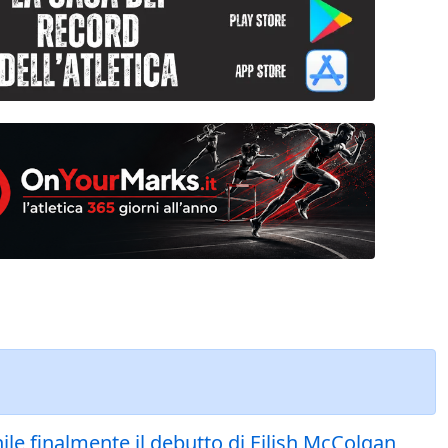
nile finalmente il debutto di Eilish McColgan