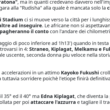
ratona"
, ma in quanti credevano davvero nell'i
gara alla "Rudisha" alla quale è mancata solo la
c
i Stadium
ci si muove verso la città per i lunghi
altre ad inseguire
. Le africane non si aspettavan
pagheranno il conto
con l'andare dei chilometri
ggio di poco inferiore ad 1h13') quando in testa
itrovarsi in 4:
Straneo, Kiplagat, Melkamu e Fu
 uscente, seconda donna piu veloce nella storia
i accelerazioni in un attimo
Kayoko Fukushi
croll
 tuttavia sorridere poichè l'etiope finirà definiti
il 35° ed il 40° ma
Edna Kiplagat
, che diventa l
ollata per poi
attaccare l'azzurra
e tagliare il t