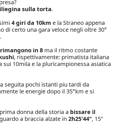
mpresa?
iliegina sulla torta
.
ssimi
4 giri da 10km
e la Straneo appena
o di certo una gara veloce negli oltre 30°
.
rimangono in 8
ma il ritmo costante
kushi
, rispettivamente: primatista italiana
 sui 10mila e la pluricampionessa asiatica
a seguita pochi istanti piu tardi da
vamente le energie dopo il 35°km e si
a prima donna della storia a
bissare il
raguardo a braccia alzate in
2h25'44"
, 15"