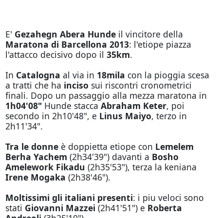
E'
Gezahegn Abera Hunde
il vincitore della
Maratona di Barcellona 2013
: l'etiope piazza
l'attacco decisivo dopo il
35km
.
In
Catalogna
al via in
18mila
con la pioggia scesa
a tratti che ha
inciso
sui riscontri cronometrici
finali. Dopo un passaggio alla mezza maratona in
1h04'08"
Hunde stacca
Abraham Keter
, poi
secondo in 2h10'48", e
Linus Maiyo
, terzo in
2h11'34".
Tra le donne
è doppietta etiope con
Lemelem
Berha Yachem
(2h34'39") davanti a
Bosho
Amelework Fikadu
(2h35'53"), terza la keniana
Irene Mogaka
(2h38'46").
Moltissimi gli italiani presenti
: i piu veloci sono
stati
Giovanni Mazzei
(2h41'51") e
Roberta