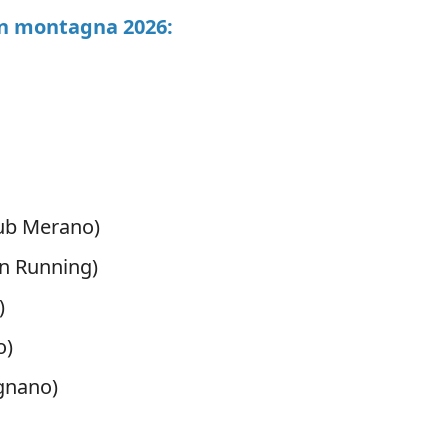
a in montagna 2026:
lub Merano)
n Running)
)
o)
egnano)