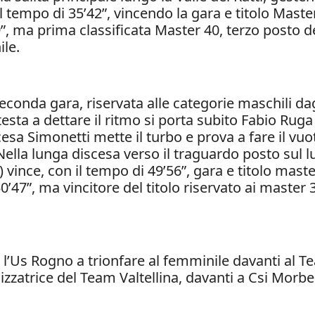
l tempo di 35’42”, vincendo la gara e titolo Mas
”, ma prima classificata Master 40, terzo posto d
ile.
 seconda gara, riservata alle categorie maschili dag
testa a dettare il ritmo si porta subito Fabio Ruga
cesa Simonetti mette il turbo e prova a fare il vu
’. Nella lunga discesa verso il traguardo posto sul
vince, con il tempo di 49’56”, gara e titolo maste
’47”, ma vincitore del titolo riservato ai master
n l’Us Rogno a trionfare al femminile davanti al T
anizzatrice del Team Valtellina, davanti a Csi Mor