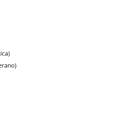
ica)
erano)