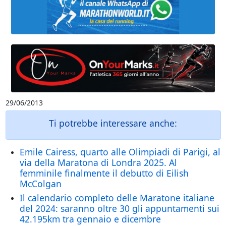
29/06/2013
Ti potrebbe interessare anche:
Emile Cairess, quarto alle Olimpiadi di Parigi, al
via della Maratona di Londra 2025. Al
femminile finalmente il debutto di Eilish
McColgan
Il calendario completo delle Maratone italiane
del 2024: saranno oltre 30 gli appuntamenti sui
42.195km tra gennaio e dicembre