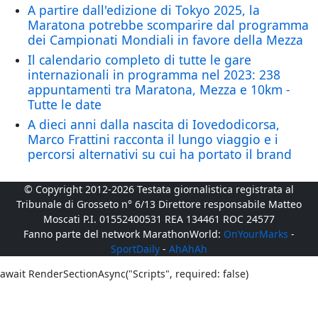
A partire dall'edizione di Tokyo 2025, la
Maratona potrebbe scomparire dal programma
dei Campionati Mondiali in favore della Mezza
Il calendario completo di tutte le gare
internazionali in programma nel 2023: 238
appuntamenti tra Maratona, Mezza e 10km -
Tutte le date
A dieci anni dalla nascita di Iovedodicorsa,
Marco Frattini racconta il lungo viaggio e i
percorsi alternativi su cui ha portato il brand
© Copyright 2012-2026 Testata giornalistica registrata al
Tribunale di Grosseto n° 6/13 Direttore responsabile Matteo
Moscati P.I. 01552400531 REA 134461 ROC 24577
Fanno parte del network MarathonWorld:
OnYourMarks
-
SportDaily
-
AhAhAh
await RenderSectionAsync("Scripts", required: false)