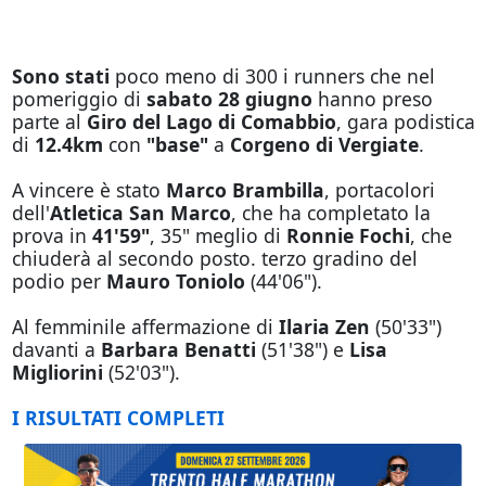
Sono stati
poco meno di 300 i runners che nel
pomeriggio di
sabato 28 giugno
hanno preso
parte al
Giro del Lago di Comabbio
, gara podistica
di
12.4km
con
"base"
a
Corgeno di Vergiate
.
A vincere è stato
Marco Brambilla
, portacolori
dell'
Atletica San Marco
, che ha completato la
prova in
41'59"
, 35" meglio di
Ronnie Fochi
, che
chiuderà al secondo posto. terzo gradino del
podio per
Mauro Toniolo
(44'06").
Al femminile affermazione di
Ilaria Zen
(50'33")
davanti a
Barbara Benatti
(51'38") e
Lisa
Migliorini
(52'03").
I RISULTATI COMPLETI