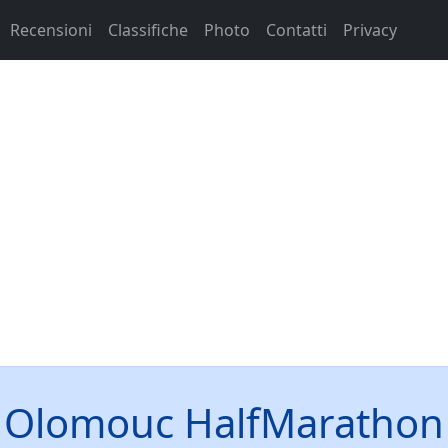
Recensioni
Classifiche
Photo
Contatti
Privacy
Olomouc HalfMarathon