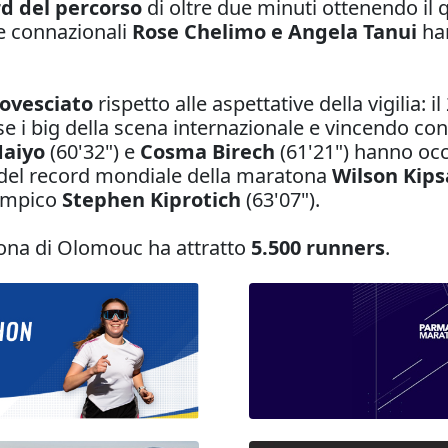
d del percorso
di oltre due minuti ottenendo il
ue connazionali
Rose Chelimo e Angela Tanui
ha
rovesciato
rispetto alle aspettative della vigilia: 
se i big della scena internazionale e vincendo con
Maiyo
(60'32") e
Cosma Birech
(61'21") hanno occu
e del record mondiale della maratona
Wilson Kip
limpico
Stephen Kiprotich
(63'07").
ona di Olomouc ha attratto
5.500 runners
.