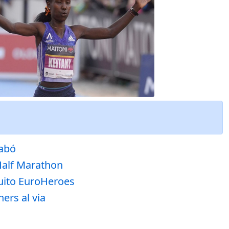
zabó
 Half Marathon
cuito EuroHeroes
ers al via