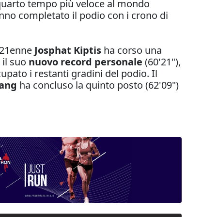
 quarto tempo più veloce al mondo
nno completato il podio con i crono di
il 21enne
Josphat Kiptis
ha corso una
 il suo
nuovo record personale
(60'21"),
pato i restanti gradini del podio. Il
sang
ha concluso la quinto posto (62'09")