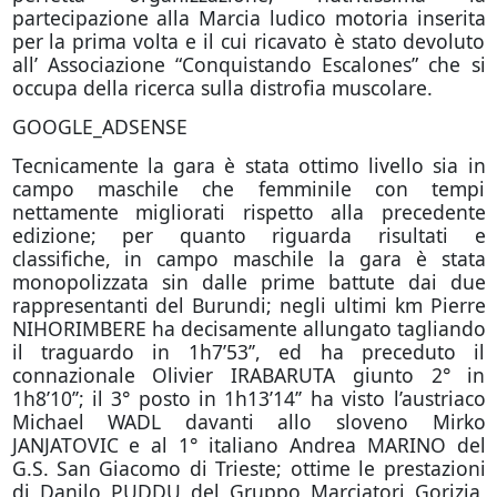
partecipazione alla Marcia ludico motoria inserita
per la prima volta e il cui ricavato è stato devoluto
all’ Associazione “Conquistando Escalones” che si
occupa della ricerca sulla distrofia muscolare.
GOOGLE_ADSENSE
Tecnicamente la gara è stata ottimo livello sia in
campo maschile che femminile con tempi
nettamente migliorati rispetto alla precedente
edizione; per quanto riguarda risultati e
classifiche, in campo maschile la gara è stata
monopolizzata sin dalle prime battute dai due
rappresentanti del Burundi; negli ultimi km Pierre
NIHORIMBERE ha decisamente allungato tagliando
il traguardo in 1h7’53’’, ed ha preceduto il
connazionale Olivier IRABARUTA giunto 2° in
1h8’10’’; il 3° posto in 1h13’14’’ ha visto l’austriaco
Michael WADL davanti allo sloveno Mirko
JANJATOVIC e al 1° italiano Andrea MARINO del
G.S. San Giacomo di Trieste; ottime le prestazioni
di Danilo PUDDU del Gruppo Marciatori Gorizia,