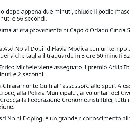
mo dopo appena due minuti, chiude il podio mas
nuti e 56 secondi.
issima atleta proveniente di Capo d’Orlano Cinzia
alla Asd No al Dopind Flavia Modica con un tempo d
ena che taglia il traguardo in 3 ore 50 minuti 32
’Errico Michele viene assegnato il premio Arkia Ib
inuti e 2 secondi.
hiaramonte Gulfi all’ assessore allo sport Ales
oce, alla Polizia Municipale , ai volontari del Ci
oce,alla Federazione Cronometristi Iblei, tutti i v
zione.
d No al Doping, e un grande riconoscimento alla