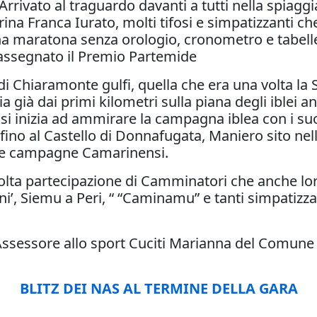
 Arrivato al traguardo davanti a tutti nella spiag
ina Franca Iurato, molti tifosi e simpatizzanti c
una maratona senza orologio, cronometro e tabell
 assegnato il Premio Partemide
e di Chiaramonte gulfi, quella che era una volta la 
lia già dai primi kilometri sulla piana degli iblei
, e si inizia ad ammirare la campagna iblea con i s
ino al Castello di Donnafugata, Maniero sito nell
elle campagne Camarinensi.
 folta partecipazione di Camminatori che anche lo
uni’, Siemu a Peri, “ “Caminamu” e tanti simpatizza
, l’ Assessore allo sport Cuciti Marianna del Com
BLITZ DEI NAS AL TERMINE DELLA GARA