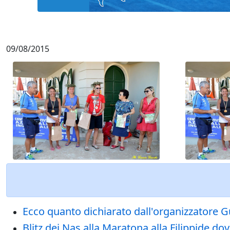
09/08/2015
Ecco quanto dichiarato dall'organizzatore G
Blitz dei Nas alla Maratona alla Filippide dov